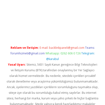
ci güncel giriş
betexper.xyz
Reklam ve İletişim:
E-mail:
backlinkpaneli@gmail.com
Teams:
forumhizmeti@gmail.com
Whatsapp: 0262 606 0 726
Telegram:
@karabul
Yasal Uyarı:
Sitemiz, 5651 Sayılı Kanun gereğince Bilgi Teknolojileri
ve İletişim Kurumu (BTK) tarafından onaylanmış bir Yer Sağlayıcı
olarak hizmet vermektedir. Bu nedenle, sitedeki içerikleri proaktif
olarak denetleme veya araştırma yükümlülüğümüz bulunmamaktadır.
Ancak, üyelerimiz yazdıkları içeriklerin sorumluluğunu taşımakta olup,
siteye üye olarak bu sorumluluğu kabul etmiş sayılırlar. Bu internet
sitesi, herhangi bir marka, kurum veya şahıs şirketi ile hiçbir bağlantısı
bulunmamaktadır. Sitede yalnızca kendi hazırladığımız makaleler