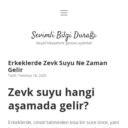
menüyü
Anasayfa
aç
Gizlilik Politikası
Sevimli Bilgi Durağı
Yasal Uyarı
Neşeli hikayelerle gününü aydınlat!
Hakkımızda
Erkeklerde Zevk Suyu Ne Zaman
Gelir
Tarih: Temmuz 18, 2025
Zevk suyu hangi
aşamada gelir?
Erkeklerde, cinsel tatminden kısa bir süre önce, yani