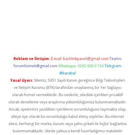
tci güncel giriş
betexper.xyz
Reklam ve İletişim:
E-mail:
backlinkpaneli@gmail.com
Teams:
forumhizmeti@gmail.com
Whatsapp: 0262 606 0 726
Telegram:
@karabul
Yasal Uyarı:
Sitemiz, 5651 Sayılı Kanun gereğince Bilgi Teknolojileri
ve İletişim Kurumu (BTK) tarafından onaylanmış bir Yer Sağlayıcı
olarak hizmet vermektedir. Bu nedenle, sitedeki içerikleri proaktif
olarak denetleme veya araştırma yükümlülüğümüz bulunmamaktadır.
Ancak, üyelerimiz yazdıkları içeriklerin sorumluluğunu taşımakta olup,
siteye üye olarak bu sorumluluğu kabul etmiş sayılırlar. Bu internet
sitesi, herhangi bir marka, kurum veya şahıs şirketi ile hiçbir bağlantısı
bulunmamaktadır. Sitede yalnızca kendi hazırladığımız makaleler