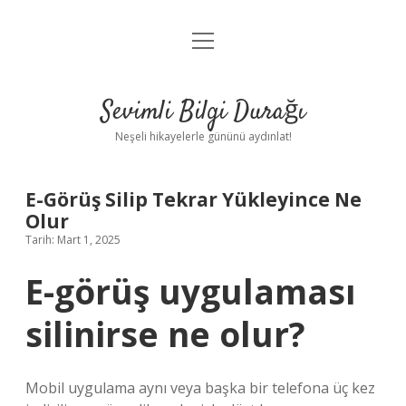
menüyü
Anasayfa
aç
Gizlilik Politikası
Sevimli Bilgi Durağı
Yasal Uyarı
Neşeli hikayelerle gününü aydınlat!
Hakkımızda
E-Görüş Silip Tekrar Yükleyince Ne
Olur
Tarih: Mart 1, 2025
E-görüş uygulaması
silinirse ne olur?
Mobil uygulama aynı veya başka bir telefona üç kez