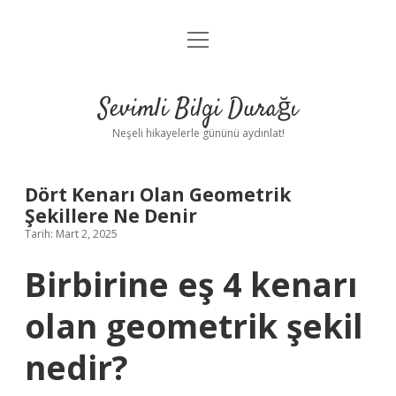
menüyü
Anasayfa
aç
Gizlilik Politikası
Sevimli Bilgi Durağı
Yasal Uyarı
Neşeli hikayelerle gününü aydınlat!
Hakkımızda
Dört Kenarı Olan Geometrik
Şekillere Ne Denir
Tarih: Mart 2, 2025
Birbirine eş 4 kenarı
olan geometrik şekil
nedir?