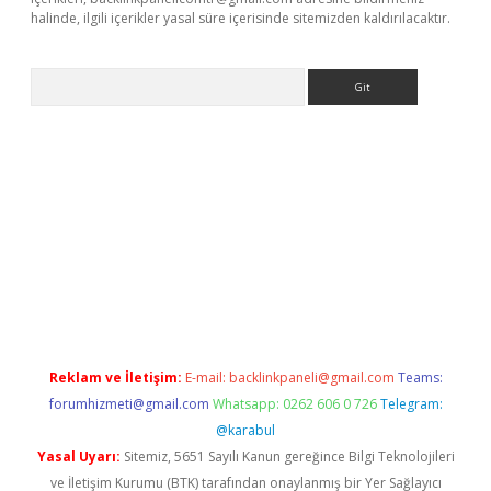
halinde, ilgili içerikler yasal süre içerisinde sitemizden kaldırılacaktır.
Arama
z
Reklam ve İletişim:
E-mail:
backlinkpaneli@gmail.com
Teams:
forumhizmeti@gmail.com
Whatsapp: 0262 606 0 726
Telegram:
@karabul
Yasal Uyarı:
Sitemiz, 5651 Sayılı Kanun gereğince Bilgi Teknolojileri
ve İletişim Kurumu (BTK) tarafından onaylanmış bir Yer Sağlayıcı