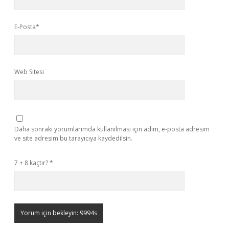
E-Posta*
Web Sitesi
Daha sonraki yorumlarımda kullanılması için adım, e-posta adresim
ve site adresim bu tarayıcıya kaydedilsin.
7 + 8 kaçtır?
*