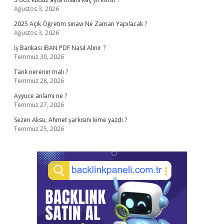
Ağustos 3, 2026
2025 Açık Öğretim sınavı Ne Zaman Yapılacak ?
Ağustos 3, 2026
İş Bankası IBAN PDF Nasıl Alınır ?
Temmuz 30, 2026
Tank nerenin malı ?
Temmuz 28, 2026
Ayyuce anlamı ne ?
Temmuz 27, 2026
Sezen Aksu, Ahmet şarkısını kime yazdı ?
Temmuz 25, 2026