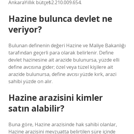
AnkaraYıllık bütçe₺2.210.009.654.
Hazine bulunca devlet ne
veriyor?
Bulunan definenin değeri Hazine ve Maliye Bakanlığı
tarafından geçerli para olarak belirlenir. Define
devlet hazinesine ait arazide bulunursa, yüzde elli
define avcısına gider; özel veya tüzel kişilere ait
arazide bulunursa, define avcısı yüzde kırk, arazi
sahibi yüzde on alır.
Hazine arazisini kimler
satın alabilir?
Buna göre, Hazine arazisinde hak sahibi olanlar,
Hazine arazisini mevzuatta belirtilen süre içinde