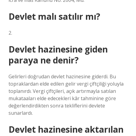
İcra ve İflas Kanunu No. 2004, Md.
Devlet malı satılır mı?
2.
Devlet hazinesine giden
paraya ne denir?
Gelirleri doğrudan devlet hazinesine giderdi. Bu
topraklardan elde edilen gelir vergi çiftçiliği yoluyla
toplanırdı. Vergi çiftçileri, açık artırmayla satılan
mukataaları elde edecekleri kâr tahminine göre
değerlendirdikten sonra tekliflerini devlete
sunarlardı.
Devlet hazinesine aktarılan