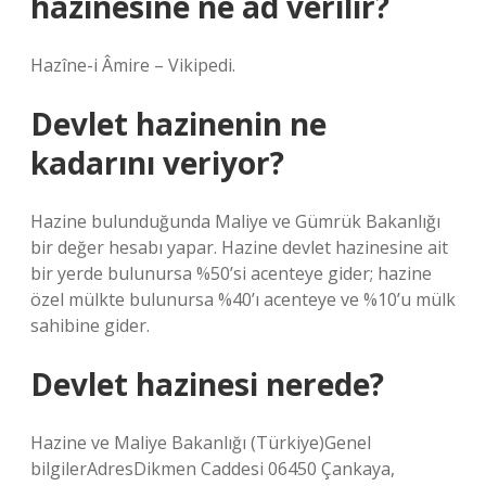
hazinesine ne ad verilir?
Hazîne-i Âmire – Vikipedi.
Devlet hazinenin ne
kadarını veriyor?
Hazine bulunduğunda Maliye ve Gümrük Bakanlığı
bir değer hesabı yapar. Hazine devlet hazinesine ait
bir yerde bulunursa %50’si acenteye gider; hazine
özel mülkte bulunursa %40’ı acenteye ve %10’u mülk
sahibine gider.
Devlet hazinesi nerede?
Hazine ve Maliye Bakanlığı (Türkiye)Genel
bilgilerAdresDikmen Caddesi 06450 Çankaya,