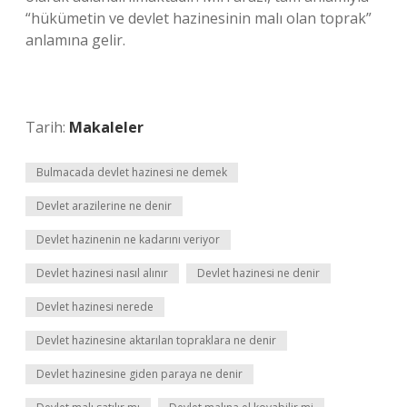
“hükümetin ve devlet hazinesinin malı olan toprak”
anlamına gelir.
Tarih:
Makaleler
Bulmacada devlet hazinesi ne demek
Devlet arazilerine ne denir
Devlet hazinenin ne kadarını veriyor
Devlet hazinesi nasıl alınır
Devlet hazinesi ne denir
Devlet hazinesi nerede
Devlet hazinesine aktarılan topraklara ne denir
Devlet hazinesine giden paraya ne denir