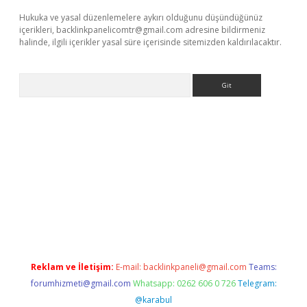
Hukuka ve yasal düzenlemelere aykırı olduğunu düşündüğünüz
içerikleri,
backlinkpanelicomtr@gmail.com
adresine bildirmeniz
halinde, ilgili içerikler yasal süre içerisinde sitemizden kaldırılacaktır.
Arama
etci güncel giriş
betexper.xyz
Reklam ve İletişim:
E-mail:
backlinkpaneli@gmail.com
Teams:
forumhizmeti@gmail.com
Whatsapp: 0262 606 0 726
Telegram:
@karabul