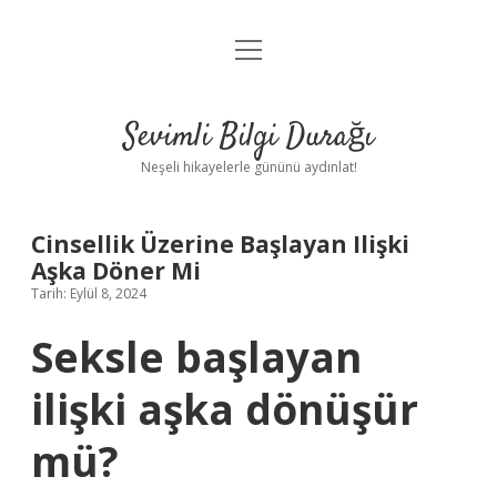
menüyü
Anasayfa
aç
Gizlilik Politikası
Sevimli Bilgi Durağı
Yasal Uyarı
Neşeli hikayelerle gününü aydınlat!
Hakkımızda
Cinsellik Üzerine Başlayan Ilişki
Aşka Döner Mi
Tarih: Eylül 8, 2024
Seksle başlayan
ilişki aşka dönüşür
mü?