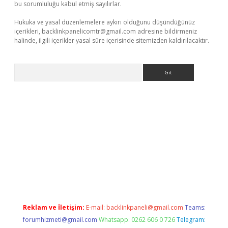
bu sorumluluğu kabul etmiş sayılırlar.
Hukuka ve yasal düzenlemelere aykırı olduğunu düşündüğünüz
içerikleri,
backlinkpanelicomtr@gmail.com
adresine bildirmeniz
halinde, ilgili içerikler yasal süre içerisinde sitemizden kaldırılacaktır.
Arama
giriş
betexper.xyz
Reklam ve İletişim:
E-mail:
backlinkpaneli@gmail.com
Teams:
forumhizmeti@gmail.com
Whatsapp: 0262 606 0 726
Telegram: