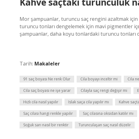
Kahve saçtaki turunculuk nas
Mor şampuanlar, turuncu saç rengini azaltmak için e
turuncu tonları dengelemek için mavi pigmentler içer
şampuanlar, daha koyu tonlardaki turuncu tonları dü
Tarih:
Makaleler
91 saç boyası Ne renk Olur
Cila boyayı inceltir mi
Cila ne
Cila saç boyası ne işe yarar
Cilayla saç rengi değişir mi
E
Hızlı cila nasıl yapılır
Islak saça cila yapılır mı
Kahve saçtak
Saç cilası hangi renkle yapılır
Saç cilasına oksidan katılır mı
Soğuk sarı nasıl bir renktir
Turunculaşan saç nasıl düzelir