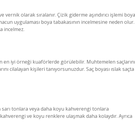
 vernik olarak sıralanır. Çizik giderme aşındırıcı işlemi boy
 macun uygulaması boya tabakasının incelmesine neden olur.
ya incelmez.
n en iyi örneği kuaförlerde görülebilir. Muhtemelen saçların
nı cilalayan kişileri tanıyorsunuzdur. Saç boyası ıslak saçta
n sarı tonlara veya daha koyu kahverengi tonlara
, kahverengi ve koyu renklere ulaşmak daha kolaydır. Ayrıca