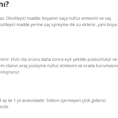
mı?
az. Oksitleyici madde; boyanın saça nüfuz etmesini ve saç
itleyici madde yerine saç spreyine ılık su eklenir, yani boya
irir. Hızlı cila ürünü daha sonra eşit şekilde püskürtülür ve
şlem cilanın araç yüzeyine nüfuz etmesini ve orada kurumasın
 oluşturur.
y ile 1 yıl arasındadır. Silikon içermeyen çizik giderici
rilir.