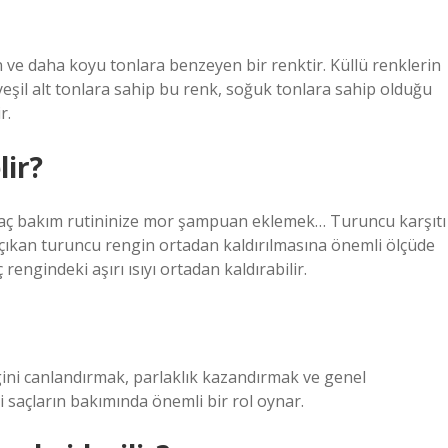
n ve daha koyu tonlara benzeyen bir renktir. Küllü renklerin
 yeşil alt tonlara sahip bu renk, soğuk tonlara sahip olduğu
r.
lir?
 Saç bakım rutininize mor şampuan eklemek… Turuncu karşıtı
ıkan turuncu rengin ortadan kaldırılmasına önemli ölçüde
engindeki aşırı ısıyı ortadan kaldırabilir.
gini canlandırmak, parlaklık kazandırmak ve genel
i saçların bakımında önemli bir rol oynar.