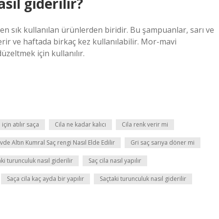
ıl giderilir?
n sık kullanılan ürünlerden biridir. Bu şampuanlar, sarı ve
ir ve haftada birkaç kez kullanılabilir. Mor-mavi
zeltmek için kullanılır.
 için atılır saça
Cila ne kadar kalıcı
Cila renk verir mi
vde Altın Kumral Saç rengi Nasıl Elde Edilir
Gri saç sarıya döner mi
i turunculuk nasıl giderilir
Saç cila nasıl yapılır
Saça cila kaç ayda bir yapılır
Saçtaki turunculuk nasıl giderilir