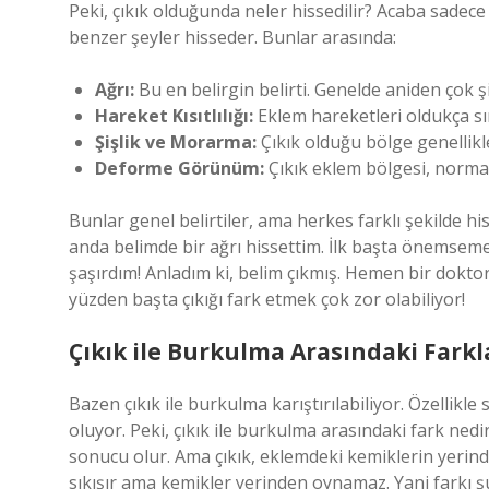
Peki, çıkık olduğunda neler hissedilir? Acaba sadec
benzer şeyler hisseder. Bunlar arasında:
Ağrı:
Bu en belirgin belirti. Genelde aniden çok şid
Hareket Kısıtlılığı:
Eklem hareketleri oldukça sın
Şişlik ve Morarma:
Çıkık olduğu bölge genellikl
Deforme Görünüm:
Çıkık eklem bölgesi, normal
Bunlar genel belirtiler, ama herkes farklı şekilde h
anda belimde bir ağrı hissettim. İlk başta önemsem
şaşırdım! Anladım ki, belim çıkmış. Hemen bir dokto
yüzden başta çıkığı fark etmek çok zor olabiliyor!
Çıkık ile Burkulma Arasındaki Farkl
Bazen çıkık ile burkulma karıştırılabiliyor. Özellik
oluyor. Peki, çıkık ile burkulma arasındaki fark ned
sonucu olur. Ama çıkık, eklemdeki kemiklerin yerin
sıkışır ama kemikler yerinden oynamaz. Yani farkı ş