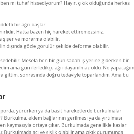
e ben mi tuhaf hissediyorum? Hayır, çıkık olduğunda herkes
detli bir ağrı başlar.
ırlıdır. Hatta bazen hiç hareket ettiremezsiniz.
e şişer ve morarma olabilir.
in dışında gözle görülür şekilde deforme olabilir.
issedebilir. Mesela ben bir gün sabah iş yerine giderken bir
edim ama gün ilerledikçe ağrı dayanılmaz oldu. Ne yapacağım
ra gittim, sonrasında doğru tedaviyle toparlandım. Ama bu
ar
le sporda, yürürken ya da basit hareketlerde burkulmalar
ir? Burkulma, eklem bağlarının gerilmesi ya da yırtılması
den kaymasıyla ortaya çıkar. Burkulmada genellikle kaslar
u: Burkulmada acı ve şişlik olabilir ama çıkık durumunda