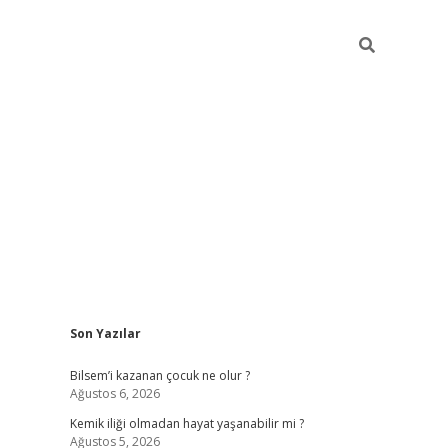
Sidebar
Son Yazılar
betci güncel giriş
betexper.xy
Bilsem’i kazanan çocuk ne olur ?
Ağustos 6, 2026
Kemik iliği olmadan hayat yaşanabilir mi ?
Ağustos 5, 2026