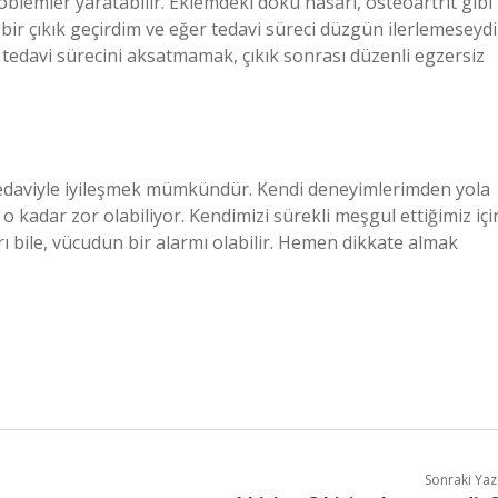
oblemler yaratabilir. Eklemdeki doku hasarı, osteoartrit gibi
 bir çıkık geçirdim ve eğer tedavi süreci düzgün ilerlemeseydi
n tedavi sürecini aksatmamak, çıkık sonrası düzenli egzersiz
u tedaviyle iyileşmek mümkündür. Kendi deneyimlerimden yola
 o kadar zor olabiliyor. Kendimizi sürekli meşgul ettiğimiz içi
bile, vücudun bir alarmı olabilir. Hemen dikkate almak
Sonraki Yaz