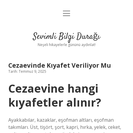
menüyü
Anasayfa
aç
Gizlilik Politikası
Sevimli Bilgi Durağı
Yasal Uyarı
Neşeli hikayelerle gününü aydınlat!
Hakkımızda
Cezaevinde Kıyafet Veriliyor Mu
Tarih: Temmuz 9, 2025
Cezaevine hangi
kıyafetler alınır?
Ayakkabılar, kazaklar, eşofman altları, eşofman
takımları. Üst, tişört, şort, kapri, hırka, yelek, ceket,