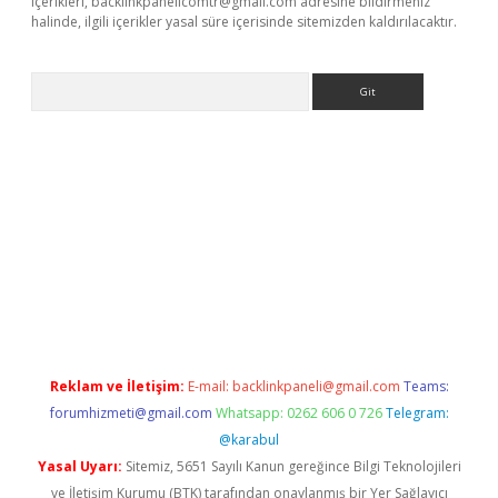
içerikleri,
backlinkpanelicomtr@gmail.com
adresine bildirmeniz
halinde, ilgili içerikler yasal süre içerisinde sitemizden kaldırılacaktır.
Arama
xyz
Reklam ve İletişim:
E-mail:
backlinkpaneli@gmail.com
Teams:
forumhizmeti@gmail.com
Whatsapp: 0262 606 0 726
Telegram:
@karabul
Yasal Uyarı:
Sitemiz, 5651 Sayılı Kanun gereğince Bilgi Teknolojileri
ve İletişim Kurumu (BTK) tarafından onaylanmış bir Yer Sağlayıcı