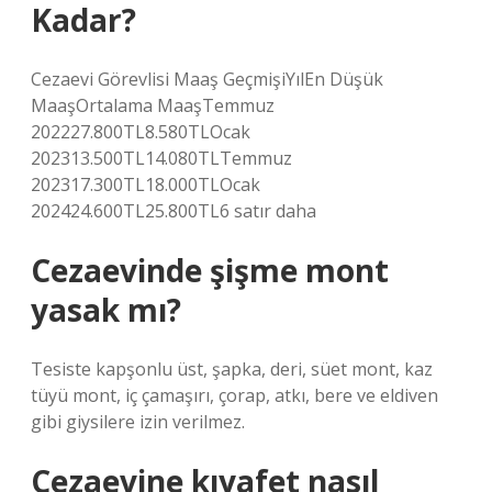
Kadar?
Cezaevi Görevlisi Maaş GeçmişiYılEn Düşük
MaaşOrtalama MaaşTemmuz
202227.800TL8.580TLOcak
202313.500TL14.080TLTemmuz
202317.300TL18.000TLOcak
202424.600TL25.800TL6 satır daha
Cezaevinde şişme mont
yasak mı?
Tesiste kapşonlu üst, şapka, deri, süet mont, kaz
tüyü mont, iç çamaşırı, çorap, atkı, bere ve eldiven
gibi giysilere izin verilmez.
Cezaevine kıyafet nasıl