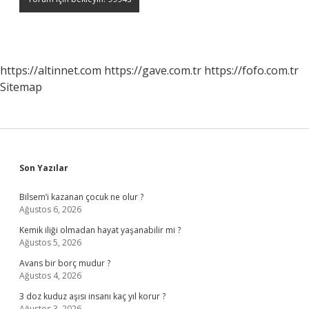
https://altinnet.com
https://gave.com.tr
https://fofo.com.tr
Sitemap
Sidebar
Son Yazılar
Bilsem’i kazanan çocuk ne olur ?
Ağustos 6, 2026
Kemik iliği olmadan hayat yaşanabilir mi ?
Ağustos 5, 2026
Avans bir borç mudur ?
Ağustos 4, 2026
3 doz kuduz aşısı insanı kaç yıl korur ?
Ağustos 3, 2026