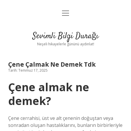
menüyü
Anasayfa
aç
Gizlilik Politikası
Sevimli Bilgi Durağı
Yasal Uyarı
Neşeli hikayelerle gününü aydınlat!
Hakkımızda
Çene Çalmak Ne Demek Tdk
Tarih: Temmuz 17, 2025
Çene almak ne
demek?
Çene cerrahisi, üst ve alt çenenin doğuştan veya
sonradan oluşan hastalıklarını, bunların birbirleriyle