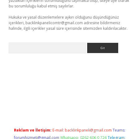
yazdıkları içeriklerin sorumluluğunu taşımakta olup, siteye üye olarak
bu sorumluluğu kabul etmiş sayılırlar.
Hukuka ve yasal düzenlemelere aykırı olduğunu düşündüğünüz
içerikleri,
backlinkpanelicomtr@gmail.com
adresine bildirmeniz
halinde, ilgili içerikler yasal süre içerisinde sitemizden kaldırılacaktır.
Arama
z
Reklam ve İletişim:
E-mail:
backlinkpaneli@gmail.com
Teams:
forumhizmeti@gmail.com
Whatsapp: 0262 606 0 726
Telegram: