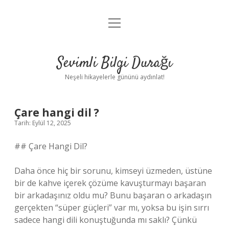
menüyü
Anasayfa
aç
Gizlilik Politikası
Sevimli Bilgi Durağı
Yasal Uyarı
Neşeli hikayelerle gününü aydınlat!
Hakkımızda
Çare hangi dil ?
Tarih: Eylül 12, 2025
## Çare Hangi Dil?
Daha önce hiç bir sorunu, kimseyi üzmeden, üstüne
bir de kahve içerek çözüme kavuşturmayı başaran
bir arkadaşınız oldu mu? Bunu başaran o arkadaşın
gerçekten “süper güçleri” var mı, yoksa bu işin sırrı
sadece hangi dili konuştuğunda mı saklı? Çünkü