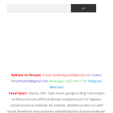
Arama
üncel giriş
betexper.xyz
Reklam ve İletişim:
E-mail:
backlinkpaneli@gmail.com
Teams:
forumhizmeti@gmail.com
Whatsapp: 0262 606 0 726
Telegram:
@karabul
Yasal Uyarı:
Sitemiz, 5651 Sayılı Kanun gereğince Bilgi Teknolojileri
ve İletişim Kurumu (BTK) tarafından onaylanmış bir Yer Sağlayıcı
olarak hizmet vermektedir. Bu nedenle, sitedeki içerikleri proaktif
olarak denetleme veya araştırma yükümlülüğümüz bulunmamaktadır.