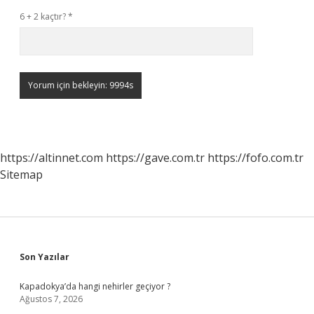
6 + 2 kaçtır?
*
https://altinnet.com
https://gave.com.tr
https://fofo.com.tr
Sitemap
Sidebar
Son Yazılar
Kapadokya’da hangi nehirler geçiyor ?
Ağustos 7, 2026