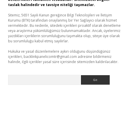
taslak halindedir ve tavsiye niteliği taşımazlar.
Sitemiz, 5651 Sayılı Kanun gereğince Bilgi Teknolojileri ve İletişim
Kurumu (BTK) tarafından onaylanmış bir Yer Sağlayıcı olarak hizmet
vermektedir. Bu nedenle, sitedeki içerikleri proaktif olarak denetleme
veya araştırma yükümlülüğümüz bulunmamaktadır. Ancak, üyelerimiz
yazdıkları içeriklerin sorumluluğunu taşımakta olup, siteye üye olarak
bu sorumluluğu kabul etmiş sayılırlar.
Hukuka ve yasal düzenlemelere aykırı olduğunu düşündüğünüz
içerikleri,
backlinkpanelicomtr@gmail.com
adresine bildirmeniz
halinde, ilgili içerikler yasal süre içerisinde sitemizden kaldırılacaktır.
Arama
ci güncel giriş
betexper.xyz