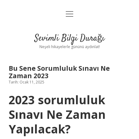
menüyü
Anasayfa
aç
Gizlilik Politikası
Sevimli Bilgi Durağı
Yasal Uyarı
Neşeli hikayelerle gününü aydınlat!
Hakkımızda
Bu Sene Sorumluluk Sınavı Ne
Zaman 2023
Tarih: Ocak 11, 2025
2023 sorumluluk
Sınavı Ne Zaman
Yapılacak?