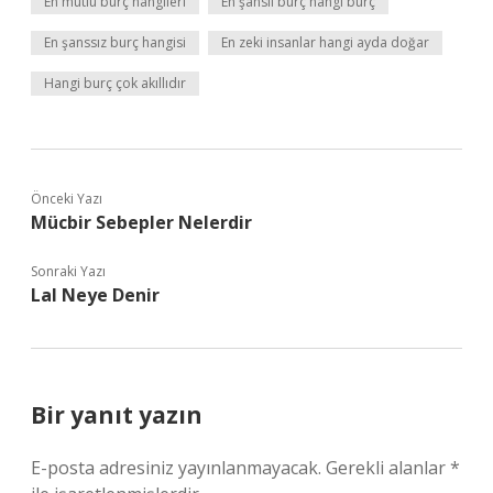
En mutlu burç hangileri
En şanslı burç hangi burç
En şanssız burç hangisi
En zeki insanlar hangi ayda doğar
Hangi burç çok akıllıdır
Önceki Yazı
Mücbir Sebepler Nelerdir
Sonraki Yazı
Lal Neye Denir
Bir yanıt yazın
E-posta adresiniz yayınlanmayacak.
Gerekli alanlar
*