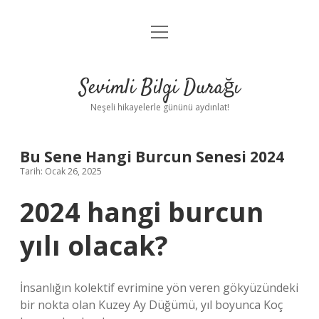
menüyü
Anasayfa
aç
Gizlilik Politikası
Sevimli Bilgi Durağı
Yasal Uyarı
Neşeli hikayelerle gününü aydınlat!
Hakkımızda
Bu Sene Hangi Burcun Senesi 2024
Tarih: Ocak 26, 2025
2024 hangi burcun
yılı olacak?
İnsanlığın kolektif evrimine yön veren gökyüzündeki
bir nokta olan Kuzey Ay Düğümü, yıl boyunca Koç