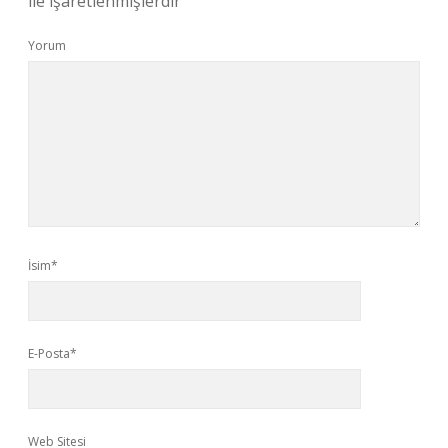
ile işaretlenmişlerdir
Yorum
İsim*
E-Posta*
Web Sitesi