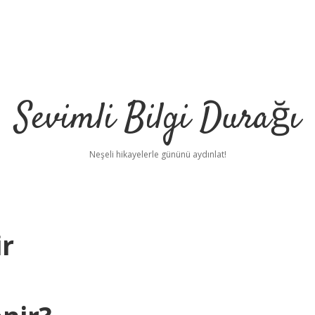
Sevimli Bilgi Durağı
Neşeli hikayelerle gününü aydınlat!
ir