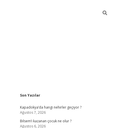
Sidebar
Son Yazılar
betci güncel giriş
betexper.xyz
Kapadokya’da hangi nehirler geçiyor ?
Ağustos 7, 2026
Bilsem’i kazanan çocuk ne olur ?
Ağustos 6, 2026