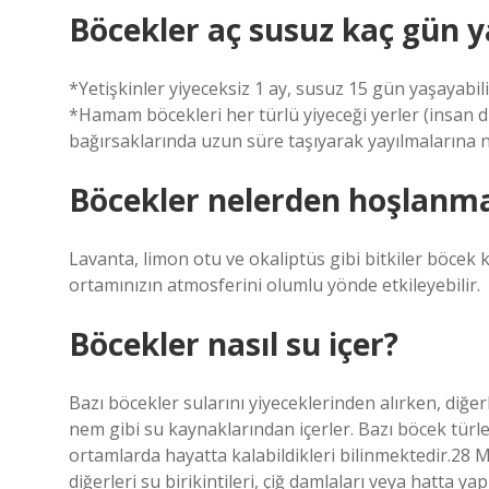
Böcekler aç susuz kaç gün y
*Yetişkinler yiyeceksiz 1 ay, susuz 15 gün yaşayab
*Hamam böcekleri her türlü yiyeceği yerler (insan dı
bağırsaklarında uzun süre taşıyarak yayılmalarına n
Böcekler nelerden hoşlanm
Lavanta, limon otu ve okaliptüs gibi bitkiler böcek
ortamınızın atmosferini olumlu yönde etkileyebilir.
Böcekler nasıl su içer?
Bazı böcekler sularını yiyeceklerinden alırken, diğerl
nem gibi su kaynaklarından içerler. Bazı böcek türl
ortamlarda hayatta kalabildikleri bilinmektedir.28 M
diğerleri su birikintileri, çiğ damlaları veya hatta 