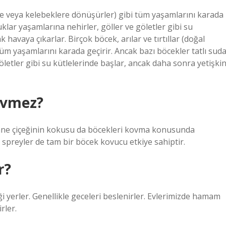
lere veya kelebeklere dönüşürler) gibi tüm yaşamlarını karada
uklar yaşamlarına nehirler, göller ve göletler gibi su
havaya çıkarlar. Birçok böcek, arılar ve tırtıllar (doğal
üm yaşamlarını karada geçirir. Ancak bazı böcekler tatlı sud
öletler gibi su kütlelerinde başlar, ancak daha sonra yetişki
evmez?
 nane çiçeğinin kokusu da böcekleri kovma konusunda
 spreyler de tam bir böcek kovucu etkiye sahiptir.
r?
 yerler. Genellikle geceleri beslenirler. Evlerimizde hamam
rler.