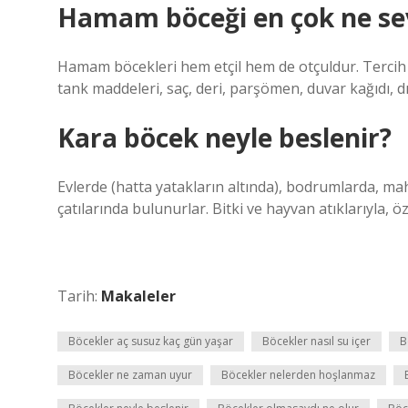
Hamam böceği en çok ne se
Hamam böcekleri hem etçil hem de otçuldur. Tercih e
tank maddeleri, saç, deri, parşömen, duvar kağıdı, dı
Kara böcek neyle beslenir?
Evlerde (hatta yatakların altında), bodrumlarda, ma
çatılarında bulunurlar. Bitki ve hayvan atıklarıyla, öz
Tarih:
Makaleler
Böcekler aç susuz kaç gün yaşar
Böcekler nasıl su içer
B
Böcekler ne zaman uyur
Böcekler nelerden hoşlanmaz