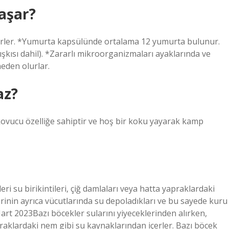
aşar?
ilirler. *Yumurta kapsülünde ortalama 12 yumurta bulunur.
şkısı dahil). *Zararlı mikroorganizmaları ayaklarında ve
eden olurlar.
az?
 kovucu özelliğe sahiptir ve hoş bir koku yayarak kamp
eri su birikintileri, çiğ damlaları veya hatta yapraklardaki
erinin ayrıca vücutlarında su depoladıkları ve bu sayede kuru
art 2023Bazı böcekler sularını yiyeceklerinden alırken,
yapraklardaki nem gibi su kaynaklarından içerler. Bazı böcek