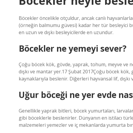
Böcekler neyle besle
Böcekler öncelikle otçuldur, ancak canlı hayvanlarl
(örneğin balmumu güvesi) kadar her tür besleyici bul
en uzun ve dışkı besleyicilerde en uzundur.
Böcekler ne yemeyi sever?
Çoğu böcek kök, gövde, yaprak, tohum, meyve ve nekta
dışkı ve mantar yer.17 Şubat 2017Çoğu böcek kök, g
kaynaklarıyla beslenir. Diğerleri hayvansal lif, dışkı
Uğur böceği ne yer evde nası
Genellikle yaprak bitleri, böcek yumurtaları, larvalar,
gibi böceklerle beslenirler. Dünyanın en istilacı türl
malzemeleri yemezler ve iç mekanlarda yumurta bı