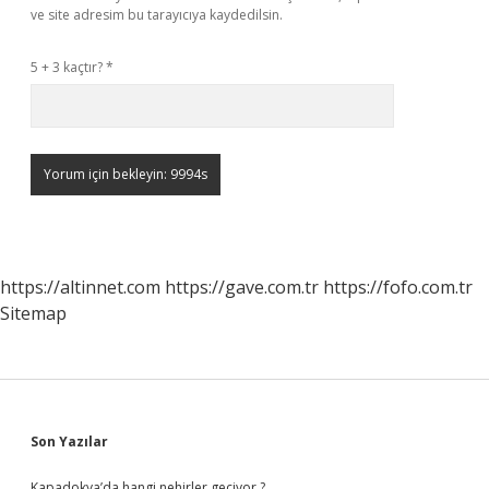
ve site adresim bu tarayıcıya kaydedilsin.
5 + 3 kaçtır?
*
https://altinnet.com
https://gave.com.tr
https://fofo.com.tr
Sitemap
Sidebar
Son Yazılar
Kapadokya’da hangi nehirler geçiyor ?