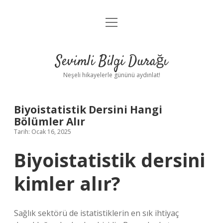
menüyü
Anasayfa
aç
Gizlilik Politikası
Sevimli Bilgi Durağı
Yasal Uyarı
Neşeli hikayelerle gününü aydınlat!
Hakkımızda
Biyoistatistik Dersini Hangi
Bölümler Alır
Tarih: Ocak 16, 2025
Biyoistatistik dersini
kimler alır?
Sağlık sektörü de istatistiklerin en sık ihtiyaç