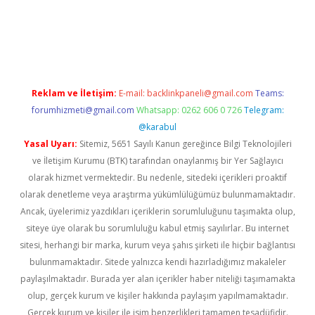
ci güncel giriş
betexper.xyz
Reklam ve İletişim:
E-mail:
backlinkpaneli@gmail.com
Teams:
forumhizmeti@gmail.com
Whatsapp: 0262 606 0 726
Telegram:
@karabul
Yasal Uyarı:
Sitemiz, 5651 Sayılı Kanun gereğince Bilgi Teknolojileri
ve İletişim Kurumu (BTK) tarafından onaylanmış bir Yer Sağlayıcı
olarak hizmet vermektedir. Bu nedenle, sitedeki içerikleri proaktif
olarak denetleme veya araştırma yükümlülüğümüz bulunmamaktadır.
Ancak, üyelerimiz yazdıkları içeriklerin sorumluluğunu taşımakta olup,
siteye üye olarak bu sorumluluğu kabul etmiş sayılırlar. Bu internet
sitesi, herhangi bir marka, kurum veya şahıs şirketi ile hiçbir bağlantısı
bulunmamaktadır. Sitede yalnızca kendi hazırladığımız makaleler
paylaşılmaktadır. Burada yer alan içerikler haber niteliği taşımamakta
olup, gerçek kurum ve kişiler hakkında paylaşım yapılmamaktadır.
Gerçek kurum ve kişiler ile isim benzerlikleri tamamen tesadüfidir.