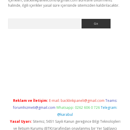
içerikleri,
backlinkpanelicomtr@gmail.com
adresine bildirmeniz
halinde, ilgili içerikler yasal süre içerisinde sitemizden kaldırılacaktır.
Arama
z
Reklam ve İletişim:
E-mail:
backlinkpaneli@gmail.com
Teams:
forumhizmeti@gmail.com
Whatsapp: 0262 606 0 726
Telegram:
@karabul
Yasal Uyarı:
Sitemiz, 5651 Sayılı Kanun gereğince Bilgi Teknolojileri
ve İletişim Kurumu (BTK) tarafından onaylanmış bir Yer Sağlayıcı