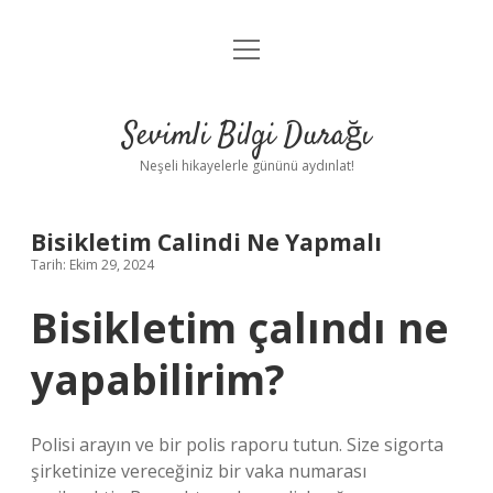
menüyü
Anasayfa
aç
Gizlilik Politikası
Sevimli Bilgi Durağı
Yasal Uyarı
Neşeli hikayelerle gününü aydınlat!
Hakkımızda
Bisikletim Calindi Ne Yapmalı
Tarih: Ekim 29, 2024
Bisikletim çalındı ne
yapabilirim?
Polisi arayın ve bir polis raporu tutun. Size sigorta
şirketinize vereceğiniz bir vaka numarası