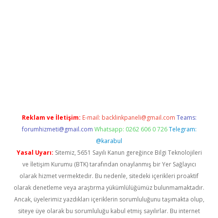
ci güncel giriş
betexper.xyz
Reklam ve İletişim:
E-mail:
backlinkpaneli@gmail.com
Teams:
forumhizmeti@gmail.com
Whatsapp: 0262 606 0 726
Telegram:
@karabul
Yasal Uyarı:
Sitemiz, 5651 Sayılı Kanun gereğince Bilgi Teknolojileri
ve İletişim Kurumu (BTK) tarafından onaylanmış bir Yer Sağlayıcı
olarak hizmet vermektedir. Bu nedenle, sitedeki içerikleri proaktif
olarak denetleme veya araştırma yükümlülüğümüz bulunmamaktadır.
Ancak, üyelerimiz yazdıkları içeriklerin sorumluluğunu taşımakta olup,
siteye üye olarak bu sorumluluğu kabul etmiş sayılırlar. Bu internet