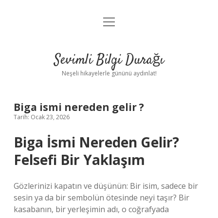
menüyü
Anasayfa
aç
Gizlilik Politikası
Sevimli Bilgi Durağı
Yasal Uyarı
Neşeli hikayelerle gününü aydınlat!
Hakkımızda
Biga ismi nereden gelir ?
Tarih: Ocak 23, 2026
Biga İsmi Nereden Gelir?
Felsefi Bir Yaklaşım
Gözlerinizi kapatın ve düşünün: Bir isim, sadece bir
sesin ya da bir sembolün ötesinde neyi taşır? Bir
kasabanın, bir yerleşimin adı, o coğrafyada