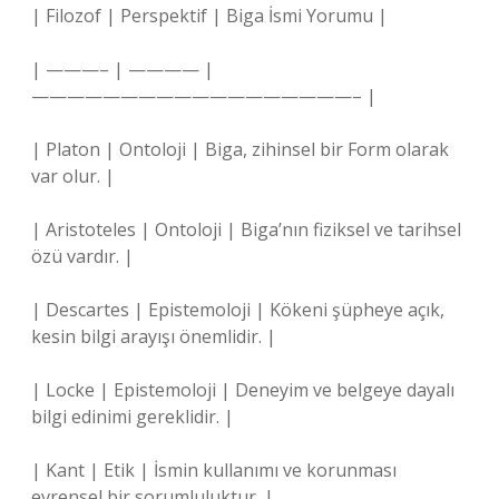
| Filozof | Perspektif | Biga İsmi Yorumu |
| ———– | ———— |
——————————————————– |
| Platon | Ontoloji | Biga, zihinsel bir Form olarak
var olur. |
| Aristoteles | Ontoloji | Biga’nın fiziksel ve tarihsel
özü vardır. |
| Descartes | Epistemoloji | Kökeni şüpheye açık,
kesin bilgi arayışı önemlidir. |
| Locke | Epistemoloji | Deneyim ve belgeye dayalı
bilgi edinimi gereklidir. |
| Kant | Etik | İsmin kullanımı ve korunması
evrensel bir sorumluluktur. |