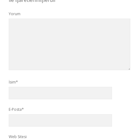
ile işaretlenmişlerdir
Yorum
İsim*
E-Posta*
Web Sitesi