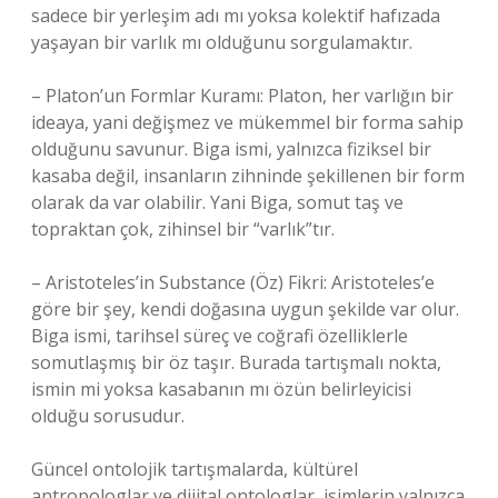
sadece bir yerleşim adı mı yoksa kolektif hafızada
yaşayan bir varlık mı olduğunu sorgulamaktır.
– Platon’un Formlar Kuramı: Platon, her varlığın bir
ideaya, yani değişmez ve mükemmel bir forma sahip
olduğunu savunur. Biga ismi, yalnızca fiziksel bir
kasaba değil, insanların zihninde şekillenen bir form
olarak da var olabilir. Yani Biga, somut taş ve
topraktan çok, zihinsel bir “varlık”tır.
– Aristoteles’in Substance (Öz) Fikri: Aristoteles’e
göre bir şey, kendi doğasına uygun şekilde var olur.
Biga ismi, tarihsel süreç ve coğrafi özelliklerle
somutlaşmış bir öz taşır. Burada tartışmalı nokta,
ismin mi yoksa kasabanın mı özün belirleyicisi
olduğu sorusudur.
Güncel ontolojik tartışmalarda, kültürel
antropologlar ve dijital ontologlar, isimlerin yalnızca