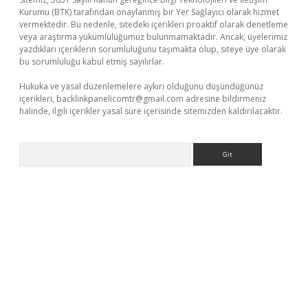
Kurumu (BTK) tarafından onaylanmış bir Yer Sağlayıcı olarak hizmet
vermektedir. Bu nedenle, sitedeki içerikleri proaktif olarak denetleme
veya araştırma yükümlülüğümüz bulunmamaktadır. Ancak, üyelerimiz
yazdıkları içeriklerin sorumluluğunu taşımakta olup, siteye üye olarak
bu sorumluluğu kabul etmiş sayılırlar.
Hukuka ve yasal düzenlemelere aykırı olduğunu düşündüğünüz
içerikleri,
backlinkpanelicomtr@gmail.com
adresine bildirmeniz
halinde, ilgili içerikler yasal süre içerisinde sitemizden kaldırılacaktır.
Arama
i güncel giriş
betexper.xyz