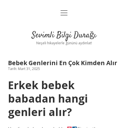
menüyü
Anasayfa
aç
Gizlilik Politikası
Sevimli Bilgi Durağı
Yasal Uyarı
Neşeli hikayelerle gününü aydınlat!
Hakkımızda
Bebek Genlerini En Çok Kimden Alır
Tarih: Mart 31, 2025
Erkek bebek
babadan hangi
genleri alır?