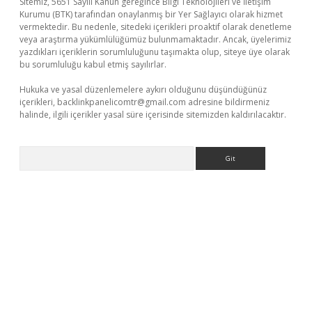
Sitemiz, 5651 Sayılı Kanun gereğince Bilgi Teknolojileri ve İletişim
Kurumu (BTK) tarafından onaylanmış bir Yer Sağlayıcı olarak hizmet
vermektedir. Bu nedenle, sitedeki içerikleri proaktif olarak denetleme
veya araştırma yükümlülüğümüz bulunmamaktadır. Ancak, üyelerimiz
yazdıkları içeriklerin sorumluluğunu taşımakta olup, siteye üye olarak
bu sorumluluğu kabul etmiş sayılırlar.
Hukuka ve yasal düzenlemelere aykırı olduğunu düşündüğünüz
içerikleri,
backlinkpanelicomtr@gmail.com
adresine bildirmeniz
halinde, ilgili içerikler yasal süre içerisinde sitemizden kaldırılacaktır.
Arama
z