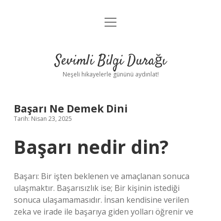
menüyü
Anasayfa
aç
Gizlilik Politikası
Sevimli Bilgi Durağı
Yasal Uyarı
Neşeli hikayelerle gününü aydınlat!
Hakkımızda
Başarı Ne Demek Dini
Tarih: Nisan 23, 2025
Başarı nedir din?
Başarı: Bir işten beklenen ve amaçlanan sonuca
ulaşmaktır. Başarısızlık ise; Bir kişinin istediği
sonuca ulaşamamasıdır. İnsan kendisine verilen
zeka ve irade ile başarıya giden yolları öğrenir ve