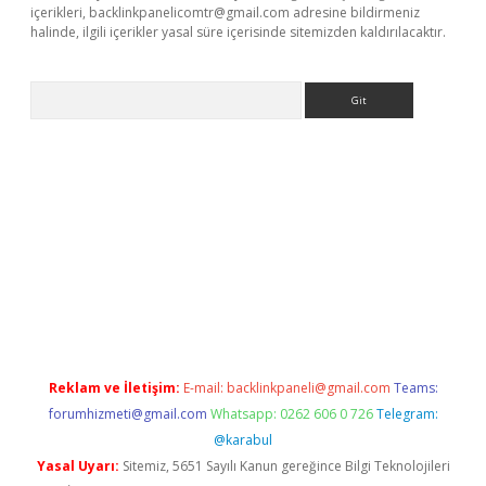
içerikleri,
backlinkpanelicomtr@gmail.com
adresine bildirmeniz
halinde, ilgili içerikler yasal süre içerisinde sitemizden kaldırılacaktır.
Arama
exper.xyz
Reklam ve İletişim:
E-mail:
backlinkpaneli@gmail.com
Teams:
forumhizmeti@gmail.com
Whatsapp: 0262 606 0 726
Telegram:
@karabul
Yasal Uyarı:
Sitemiz, 5651 Sayılı Kanun gereğince Bilgi Teknolojileri