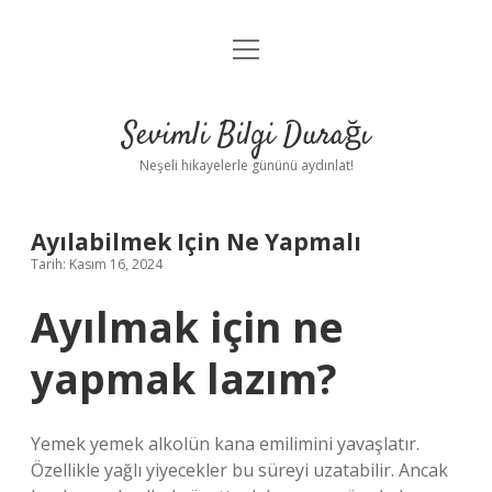
menüyü
Anasayfa
aç
Gizlilik Politikası
Sevimli Bilgi Durağı
Yasal Uyarı
Neşeli hikayelerle gününü aydınlat!
Hakkımızda
Ayılabilmek Için Ne Yapmalı
Tarih: Kasım 16, 2024
Ayılmak için ne
yapmak lazım?
Yemek yemek alkolün kana emilimini yavaşlatır.
Özellikle yağlı yiyecekler bu süreyi uzatabilir. Ancak