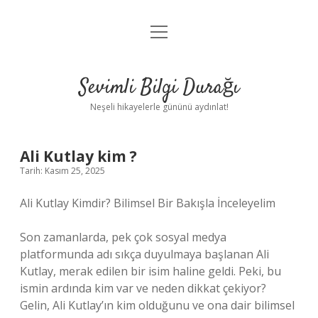
menüyü
Anasayfa
aç
Gizlilik Politikası
Sevimli Bilgi Durağı
Yasal Uyarı
Neşeli hikayelerle gününü aydınlat!
Hakkımızda
Ali Kutlay kim ?
Tarih: Kasım 25, 2025
Ali Kutlay Kimdir? Bilimsel Bir Bakışla İnceleyelim
Son zamanlarda, pek çok sosyal medya
platformunda adı sıkça duyulmaya başlanan Ali
Kutlay, merak edilen bir isim haline geldi. Peki, bu
ismin ardında kim var ve neden dikkat çekiyor?
Gelin, Ali Kutlay’ın kim olduğunu ve ona dair bilimsel