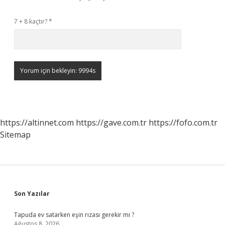
7 + 8 kaçtır?
*
https://altinnet.com
https://gave.com.tr
https://fofo.com.tr
Sitemap
Sidebar
Son Yazılar
Tapuda ev satarken eşin rızası gerekir mi ?
Ağustos 8, 2026