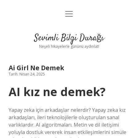
menüyü
Anasayfa
aç
Gizlilik Politikası
Sevimli Bilgi Durağı
Yasal Uyarı
Neşeli hikayelerle gününü aydınlat!
Hakkımızda
Ai Girl Ne Demek
Tarih: Nisan 24, 2025
AI kız ne demek?
Yapay zeka için arkadaşlar nelerdir? Yapay zeka kız
arkadaşları, ileri teknolojilerle oluşturulan sanal
varlıklardır. AI algoritmaları. Metin ve dil iletişimi
yoluyla dostluk vererek insan etkileşimlerini simüle