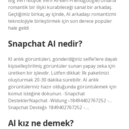
Big Veri ›Büyük Veri› Ai-Ben Friendgoogle) onlarla
romantik bir ilişki kurabileceği sanal bir arkadaş.
Geçtiğimiz birkaç ay içinde, AI arkadaşı romantizmi
teknolojiyle birleştirmek için son derece popüler
hale geldi
Snapchat AI nedir?
KI anlık görüntüleri, gönderdiğiniz selfie’lere dayalı
kişiselleştirilmiş görüntüler sunan yapay zeka için
üretken bir işlevdir. Lütfen dikkat: İlk paketinizi
oluşturmak 20-30 dakika sürebilir. AI anlık
görüntüleriniz hazır olduğunda görüntülemek için
komut isteğine dokunun. -Snapchat
DesteklerNapchat -Widung ›18494402767252 -…
Snapchat Desteği› 1849402767252 -….
Al kız ne demek?