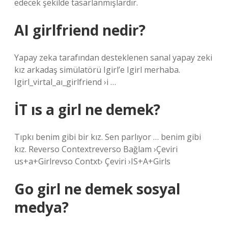
edecek şekilde tasarlanmışlardır.
AI girlfriend nedir?
Yapay zeka tarafından desteklenen sanal yapay zeki
kız arkadaş simülatörü Igirl’e Igirl merhaba.
Igirl_virtal_aı_girlfriend ›i …
İT ıs a girl ne demek?
Tıpkı benim gibi bir kız. Sen parlıyor … benim gibi
kız. Reverso Contextreverso Bağlam ›Çeviri
us+a+Girlrevso Contxt› Çeviri ›IS+A+Girls
Go girl ne demek sosyal
medya?