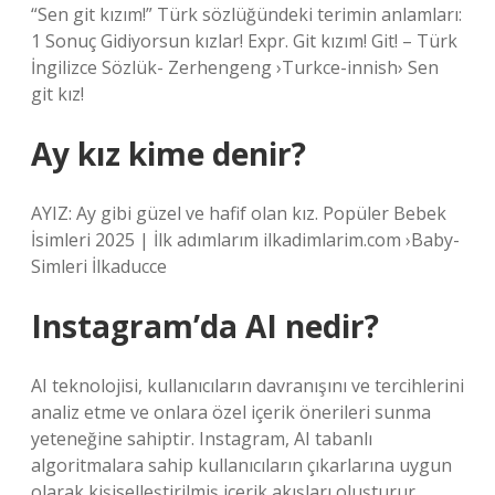
“Sen git kızım!” Türk sözlüğündeki terimin anlamları:
1 Sonuç Gidiyorsun kızlar! Expr. Git kızım! Git! – Türk
İngilizce Sözlük- Zerhengeng ›Turkce-innish› Sen
git kız!
Ay kız kime denir?
AYIZ: Ay gibi güzel ve hafif olan kız. Popüler Bebek
İsimleri 2025 | İlk adımlarım ilkadimlarim.com ›Baby-
Simleri İlkaducce
Instagram’da AI nedir?
AI teknolojisi, kullanıcıların davranışını ve tercihlerini
analiz etme ve onlara özel içerik önerileri sunma
yeteneğine sahiptir. Instagram, AI tabanlı
algoritmalara sahip kullanıcıların çıkarlarına uygun
olarak kişiselleştirilmiş içerik akışları oluşturur.