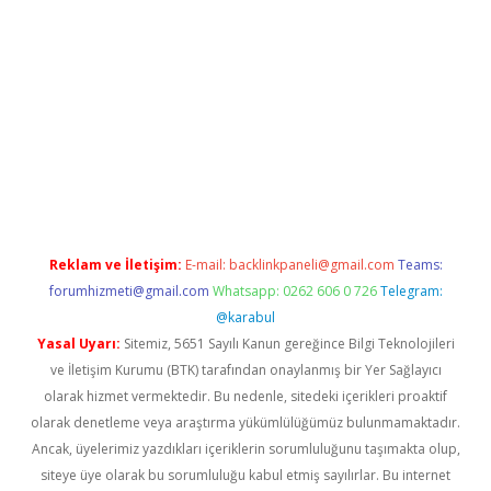
etci güncel giriş
betexper.xyz
Reklam ve İletişim:
E-mail:
backlinkpaneli@gmail.com
Teams:
forumhizmeti@gmail.com
Whatsapp: 0262 606 0 726
Telegram:
@karabul
Yasal Uyarı:
Sitemiz, 5651 Sayılı Kanun gereğince Bilgi Teknolojileri
ve İletişim Kurumu (BTK) tarafından onaylanmış bir Yer Sağlayıcı
olarak hizmet vermektedir. Bu nedenle, sitedeki içerikleri proaktif
olarak denetleme veya araştırma yükümlülüğümüz bulunmamaktadır.
Ancak, üyelerimiz yazdıkları içeriklerin sorumluluğunu taşımakta olup,
siteye üye olarak bu sorumluluğu kabul etmiş sayılırlar. Bu internet