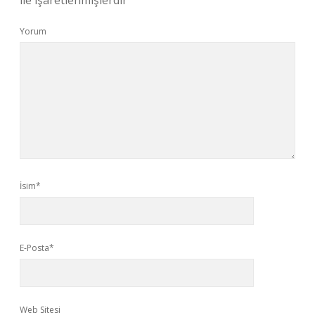
ile işaretlenmişlerdir
Yorum
İsim*
E-Posta*
Web Sitesi