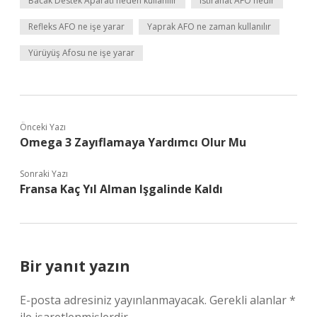
Bacak Destek Aparatı neden kullanılır
Istirahat AFO nedir
Refleks AFO ne işe yarar
Yaprak AFO ne zaman kullanılır
Yürüyüş Afosu ne işe yarar
Önceki Yazı
Omega 3 Zayıflamaya Yardımcı Olur Mu
Sonraki Yazı
Fransa Kaç Yıl Alman Işgalinde Kaldı
Bir yanıt yazın
E-posta adresiniz yayınlanmayacak.
Gerekli alanlar
*