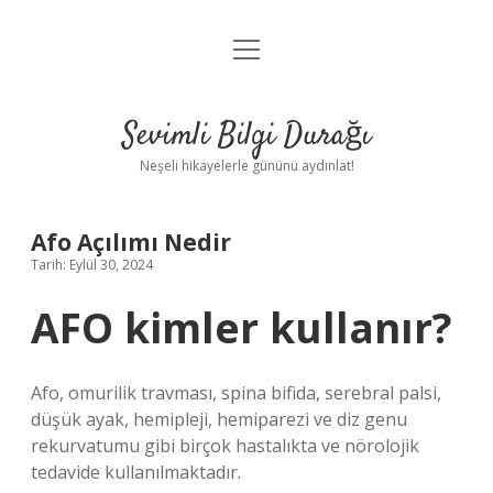
menüyü
Anasayfa
aç
Gizlilik Politikası
Sevimli Bilgi Durağı
Yasal Uyarı
Neşeli hikayelerle gününü aydınlat!
Hakkımızda
Afo Açılımı Nedir
Tarih: Eylül 30, 2024
AFO kimler kullanır?
Afo, omurilik travması, spina bifida, serebral palsi,
düşük ayak, hemipleji, hemiparezi ve diz genu
rekurvatumu gibi birçok hastalıkta ve nörolojik
tedavide kullanılmaktadır.