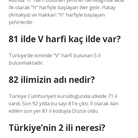
Adında “h” harfi bulunan şehirler denildiğinde akla
ilk olarak “h” harfiyle başlayan iller gelir. Hatay
(Antakya) ve Hakkari “h” harfiyle başlayan
şehirlerdir.
81 ilde V harfi kaç ilde var?
Türkiye’de isminde “V” harfi bulunan 5 il
bulunmaktadır.
82 ilimizin adı nedir?
Türkiye Cumhuriyeti kurulduğunda ülkede 71 il
vardı. Son 92 yılda bu sayı 81’e çıktı. İl olarak ilan
edilen son yer 81 il koduyla Düzce oldu.
Türkiye’nin 2 ili neresi?