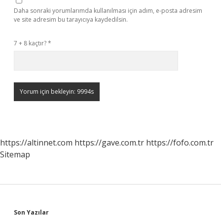
Daha sonraki yorumlarımda kullanılması için adım, e-posta adresim
ve site adresim bu tarayıcıya kaydedilsin.
7 + 8 kaçtır?
*
https://altinnet.com
https://gave.com.tr
https://fofo.com.tr
Sitemap
Sidebar
Son Yazılar