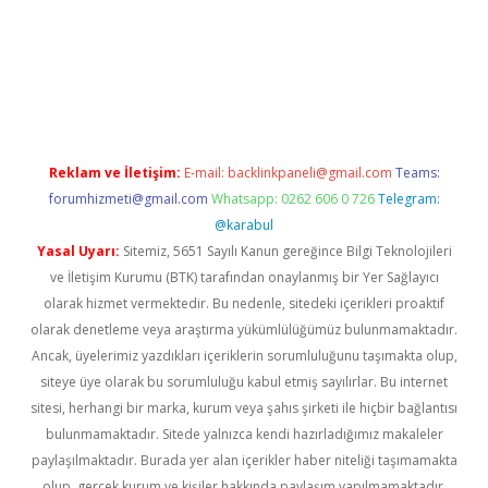
üncel giriş
betexper.xyz
Reklam ve İletişim:
E-mail:
backlinkpaneli@gmail.com
Teams:
forumhizmeti@gmail.com
Whatsapp: 0262 606 0 726
Telegram:
@karabul
Yasal Uyarı:
Sitemiz, 5651 Sayılı Kanun gereğince Bilgi Teknolojileri
ve İletişim Kurumu (BTK) tarafından onaylanmış bir Yer Sağlayıcı
olarak hizmet vermektedir. Bu nedenle, sitedeki içerikleri proaktif
olarak denetleme veya araştırma yükümlülüğümüz bulunmamaktadır.
Ancak, üyelerimiz yazdıkları içeriklerin sorumluluğunu taşımakta olup,
siteye üye olarak bu sorumluluğu kabul etmiş sayılırlar. Bu internet
sitesi, herhangi bir marka, kurum veya şahıs şirketi ile hiçbir bağlantısı
bulunmamaktadır. Sitede yalnızca kendi hazırladığımız makaleler
paylaşılmaktadır. Burada yer alan içerikler haber niteliği taşımamakta
olup, gerçek kurum ve kişiler hakkında paylaşım yapılmamaktadır.