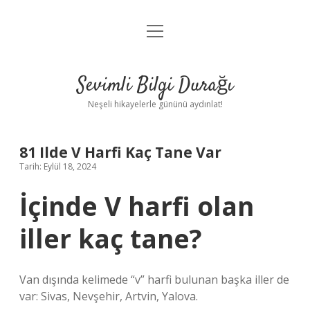
menüyü
Anasayfa
aç
Gizlilik Politikası
Sevimli Bilgi Durağı
Yasal Uyarı
Neşeli hikayelerle gününü aydınlat!
Hakkımızda
81 Ilde V Harfi Kaç Tane Var
Tarih: Eylül 18, 2024
İçinde V harfi olan
iller kaç tane?
Van dışında kelimede “v” harfi bulunan başka iller de
var: Sivas, Nevşehir, Artvin, Yalova.