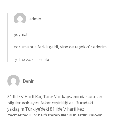
admin
Şeyma!
Yorumunuz farklı geldi, yine de
teşekkür ederim
.
Eylül 30, 2024
Yanıtla
Denir
81 Ilde V Harfi Kaç Tane Var kapsamında sunulan
bilgiler açıklayıcı, fakat çeşitliliği az. Buradaki
yaklaşım Türkiye’deki 81 ilde V harfi kez
geçmektedir . V harfi içeren iller şunlardır: Yalova;