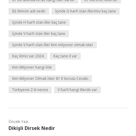
82 ilimizin adı nedir
İçinde G harfi olan illerimiz kaç tane
İçinde H harfi olan iller kaç tane
İçinde V harfi olan iller kaç tane
İçinde V harfi olan iller kim milyoner olmak ister
Kaç ilimiz var 2024
Kaç tane il var
Kim Milyoner hangi ilde
Kim Milyoner Olmak İster 81 İl Sorusu Cevabı
Türkiyenin 2 ili neresi
V harfi hangi illerde var
Önceki Yazı
Dikişli Dirsek Nedir