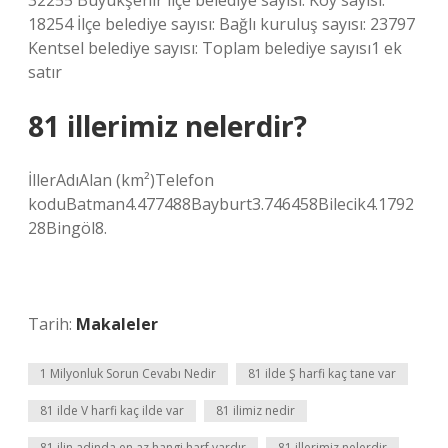
32255 Büyükşehir ilçe belediye sayısı: Köy sayısı:
18254 İlçe belediye sayısı: Bağlı kuruluş sayısı: 23797
Kentsel belediye sayısı: Toplam belediye sayısı1 ek
satır
81 illerimiz nelerdir?
İllerAdıAlan (km²)Telefon
koduBatman4.477488Bayburt3.746458Bilecik4.1792
28Bingöl8.
Tarih:
Makaleler
1 Milyonluk Sorun Cevabı Nedir
81 ilde Ş harfi kaç tane var
81 ilde V harfi kaç ilde var
81 ilimiz nedir
81 ilin adinda en az hangi harf vardır
81 illerimiz nelerdir