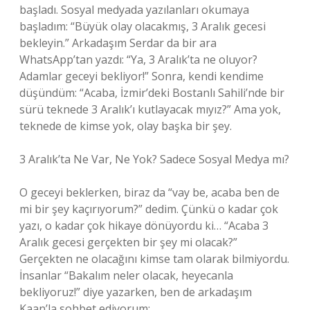
başladı. Sosyal medyada yazılanları okumaya
başladım: “Büyük olay olacakmış, 3 Aralık gecesi
bekleyin.” Arkadaşım Serdar da bir ara
WhatsApp’tan yazdı: “Ya, 3 Aralık’ta ne oluyor?
Adamlar geceyi bekliyor!” Sonra, kendi kendime
düşündüm: “Acaba, İzmir’deki Bostanlı Sahili’nde bir
sürü teknede 3 Aralık’ı kutlayacak mıyız?” Ama yok,
teknede de kimse yok, olay başka bir şey.
3 Aralık’ta Ne Var, Ne Yok? Sadece Sosyal Medya mı?
O geceyi beklerken, biraz da “vay be, acaba ben de
mi bir şey kaçırıyorum?” dedim. Çünkü o kadar çok
yazı, o kadar çok hikaye dönüyordu ki… “Acaba 3
Aralık gecesi gerçekten bir şey mi olacak?”
Gerçekten ne olacağını kimse tam olarak bilmiyordu.
İnsanlar “Bakalım neler olacak, heyecanla
bekliyoruz!” diye yazarken, ben de arkadaşım
Kaan’la sohbet ediyorum: