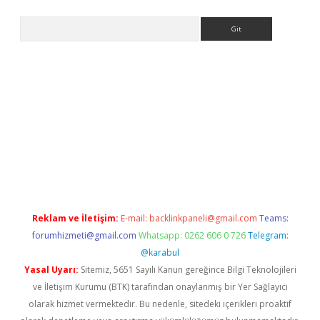
Arama
z
Reklam ve İletişim:
E-mail:
backlinkpaneli@gmail.com
Teams:
forumhizmeti@gmail.com
Whatsapp: 0262 606 0 726
Telegram:
@karabul
Yasal Uyarı:
Sitemiz, 5651 Sayılı Kanun gereğince Bilgi Teknolojileri
ve İletişim Kurumu (BTK) tarafından onaylanmış bir Yer Sağlayıcı
olarak hizmet vermektedir. Bu nedenle, sitedeki içerikleri proaktif