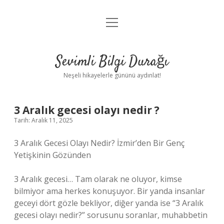
menüyü
Anasayfa
aç
Gizlilik Politikası
Sevimli Bilgi Durağı
Yasal Uyarı
Neşeli hikayelerle gününü aydınlat!
Hakkımızda
3 Aralık gecesi olayı nedir ?
Tarih: Aralık 11, 2025
3 Aralık Gecesi Olayı Nedir? İzmir’den Bir Genç
Yetişkinin Gözünden
3 Aralık gecesi… Tam olarak ne oluyor, kimse
bilmiyor ama herkes konuşuyor. Bir yanda insanlar
geceyi dört gözle bekliyor, diğer yanda ise “3 Aralık
gecesi olayı nedir?” sorusunu soranlar, muhabbetin