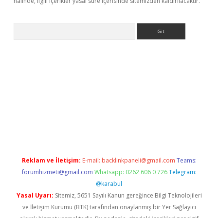
halinde, ilgili içerikler yasal süre içerisinde sitemizden kaldırılacaktır.
Arama
z
Reklam ve İletişim:
E-mail:
backlinkpaneli@gmail.com
Teams:
forumhizmeti@gmail.com
Whatsapp: 0262 606 0 726
Telegram:
@karabul
Yasal Uyarı:
Sitemiz, 5651 Sayılı Kanun gereğince Bilgi Teknolojileri
ve İletişim Kurumu (BTK) tarafından onaylanmış bir Yer Sağlayıcı