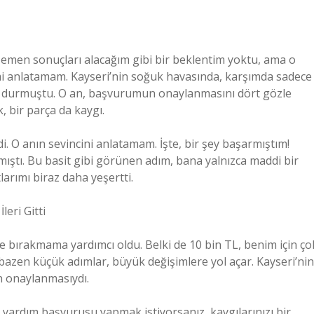
men sonuçları alacağım gibi bir beklentim yoktu, ama o
imi anlatamam. Kayseri’nin soğuk havasında, karşımda sadece
y durmuştu. O an, başvurumun onaylanmasını dört gözle
, bir parça da kaygı.
. O anın sevincini anlatamam. İşte, bir şey başarmıştım!
mıştı. Bu basit gibi görünen adım, bana yalnızca maddi bir
arımı biraz daha yeşertti.
eri Gitti
bırakmama yardımcı oldu. Belki de 10 bin TL, benim için ço
bazen küçük adımlar, büyük değişimlere yol açar. Kayseri’nin
n onaylanmasıydı.
r yardım başvurusu yapmak istiyorsanız, kaygılarınızı bir