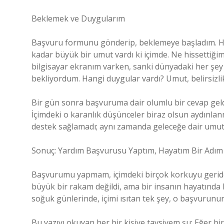
Beklemek ve Duygularım
Başvuru formunu gönderip, beklemeye başladım. He
kadar büyük bir umut vardı ki içimde. Ne hissettiğ
bilgisayar ekranım varken, sanki dünyadaki her şe
bekliyordum. Hangi duygular vardı? Umut, belirsizlik
Bir gün sonra başvuruma dair olumlu bir cevap geldi
İçimdeki o karanlık düşünceler biraz olsun aydınlan
destek sağlamadı; aynı zamanda geleceğe dair umutl
Sonuç: Yardım Başvurusu Yaptım, Hayatım Bir Adım İl
Başvurumu yapmam, içimdeki birçok korkuyu geride 
büyük bir rakam değildi, ama bir insanın hayatında 
soğuk günlerinde, içimi ısıtan tek şey, o başvurunu
Bu yazıyı okuyan her bir kişiye tavsiyem şu: Eğer bi