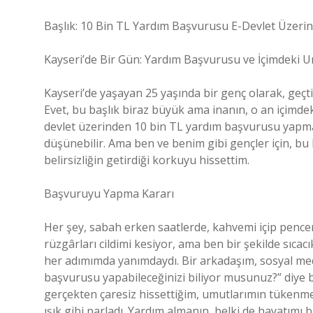
Başlık: 10 Bin TL Yardım Başvurusu E-Devlet Üzerind
Kayseri’de Bir Gün: Yardım Başvurusu ve İçimdeki 
Kayseri’de yaşayan 25 yaşında bir genç olarak, geç
Evet, bu başlık biraz büyük ama inanın, o an içimd
devlet üzerinden 10 bin TL yardım başvurusu yapma
düşünebilir. Ama ben ve benim gibi gençler için, bu
belirsizliğin getirdiği korkuyu hissettim.
Başvuruyu Yapma Kararı
Her şey, sabah erken saatlerde, kahvemi içip pence
rüzgârları cildimi kesiyor, ama ben bir şekilde sıca
her adımımda yanımdaydı. Bir arkadaşım, sosyal me
başvurusu yapabileceğinizi biliyor musunuz?” diye bi
gerçekten çaresiz hissettiğim, umutlarımın tükenmey
ışık gibi parladı. Yardım almanın, belki de hayatımı b