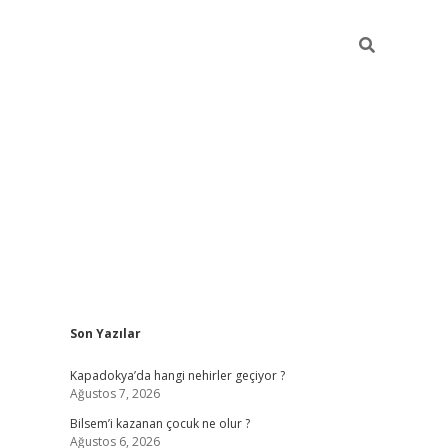
Sidebar
Son Yazılar
betci güncel giriş
betexper.xyz
Kapadokya’da hangi nehirler geçiyor ?
Ağustos 7, 2026
Bilsem’i kazanan çocuk ne olur ?
Ağustos 6, 2026