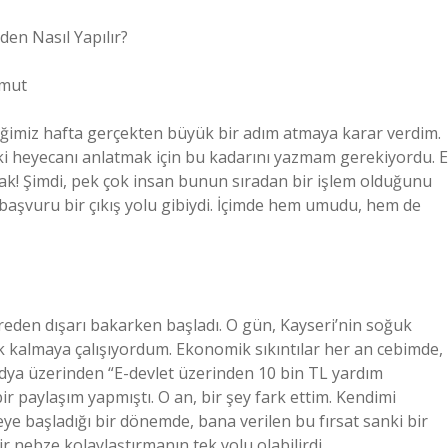
en Nasıl Yapılır?
Umut
tiğimiz hafta gerçekten büyük bir adım atmaya karar verdim.
eki heyecanı anlatmak için bu kadarını yazmam gerekiyordu. E
k! Şimdi, pek çok insan bunun sıradan bir işlem olduğunu
 başvuru bir çıkış yolu gibiydi. İçimde hem umudu, hem de
reden dışarı bakarken başladı. O gün, Kayseri’nin soğuk
cık kalmaya çalışıyordum. Ekonomik sıkıntılar her an cebimde,
dya üzerinden “E-devlet üzerinden 10 bin TL yardım
r paylaşım yapmıştı. O an, bir şey fark ettim. Kendimi
e başladığı bir dönemde, bana verilen bu fırsat sanki bir
ir nebze kolaylaştırmanın tek yolu olabilirdi.