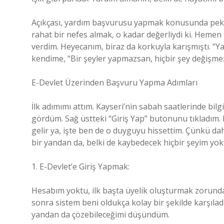
Açıkçası, yardım başvurusu yapmak konusunda pek d
rahat bir nefes almak, o kadar değerliydi ki. Hemen 
verdim. Heyecanım, biraz da korkuyla karışmıştı.
kendime, “Bir şeyler yapmazsan, hiçbir şey değişme
E-Devlet Üzerinden Başvuru Yapma Adımları
İlk adımımı attım. Kayseri’nin sabah saatlerinde bilg
gördüm. Sağ üstteki “Giriş Yap” butonunu tıkladım. H
gelir ya, işte ben de o duyguyu hissettim. Çünkü d
bir yandan da, belki de kaybedecek hiçbir şeyim yok
1. E-Devlet’e Giriş Yapmak:
Hesabım yoktu, ilk başta üyelik oluşturmak zorunda
sonra sistem beni oldukça kolay bir şekilde karşıladı
yandan da çözebileceğimi düşündüm.