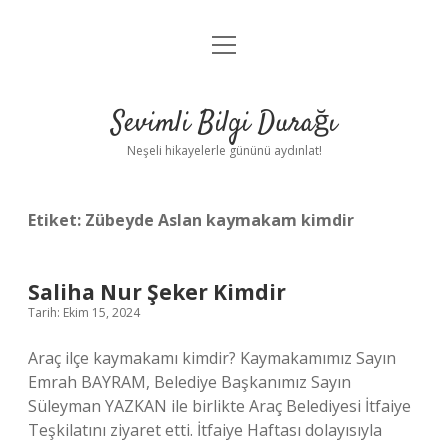
menüyü
Anasayfa
aç
Gizlilik Politikası
Sevimli Bilgi Durağı
Yasal Uyarı
Neşeli hikayelerle gününü aydınlat!
Hakkımızda
Etiket:
Zübeyde Aslan kaymakam kimdir
Saliha Nur Şeker Kimdir
Tarih: Ekim 15, 2024
Araç ilçe kaymakamı kimdir? Kaymakamımız Sayın
Emrah BAYRAM, Belediye Başkanımız Sayın
Süleyman YAZKAN ile birlikte Araç Belediyesi İtfaiye
Teşkilatını ziyaret etti. İtfaiye Haftası dolayısıyla