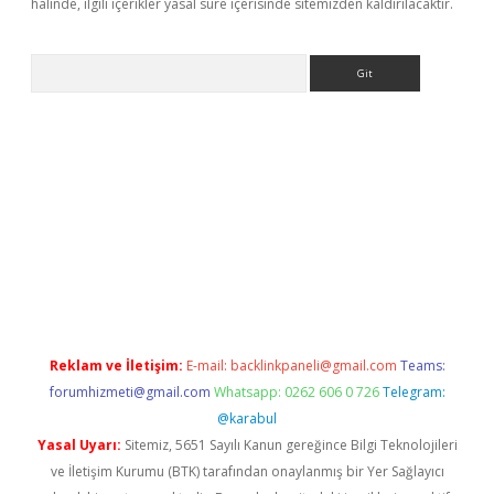
halinde, ilgili içerikler yasal süre içerisinde sitemizden kaldırılacaktır.
Arama
exper.xyz
Reklam ve İletişim:
E-mail:
backlinkpaneli@gmail.com
Teams:
forumhizmeti@gmail.com
Whatsapp: 0262 606 0 726
Telegram:
@karabul
Yasal Uyarı:
Sitemiz, 5651 Sayılı Kanun gereğince Bilgi Teknolojileri
ve İletişim Kurumu (BTK) tarafından onaylanmış bir Yer Sağlayıcı