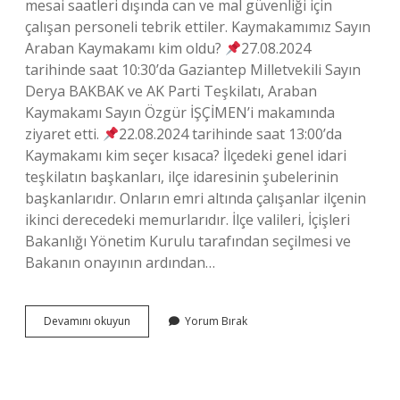
mesai saatleri dışında can ve mal güvenliği için
çalışan personeli tebrik ettiler. Kaymakamımız Sayın
Araban Kaymakamı kim oldu?
27.08.2024
tarihinde saat 10:30’da Gaziantep Milletvekili Sayın
Derya BAKBAK ve AK Parti Teşkilatı, Araban
Kaymakamı Sayın Özgür İŞÇİMEN’i makamında
ziyaret etti.
22.08.2024 tarihinde saat 13:00’da
Kaymakamı kim seçer kısaca? İlçedeki genel idari
teşkilatın başkanları, ilçe idaresinin şubelerinin
başkanlarıdır. Onların emri altında çalışanlar ilçenin
ikinci derecedeki memurlarıdır. İlçe valileri, İçişleri
Bakanlığı Yönetim Kurulu tarafından seçilmesi ve
Bakanın onayının ardından…
Saliha
Devamını okuyun
Yorum Bırak
Nur
Şeker
Kimdir