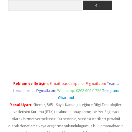
Arama
exper.xyz
Reklam ve İletişim:
E-mail:
backlinkpaneli@gmail.com
Teams:
forumhizmeti@gmail.com
Whatsapp: 0262 606 0 726
Telegram:
@karabul
Yasal Uyarı:
Sitemiz, 5651 Sayılı Kanun gereğince Bilgi Teknolojileri
ve İletişim Kurumu (BTK) tarafından onaylanmış bir Yer Sağlayıcı
olarak hizmet vermektedir. Bu nedenle, sitedeki içerikleri proaktif
olarak denetleme veya araştırma yükümlülüğümüz bulunmamaktadır.