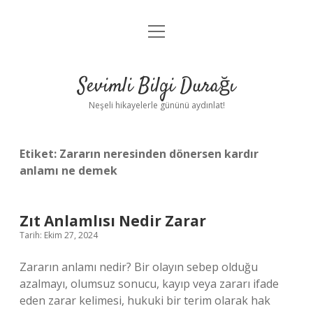
menüyü
Anasayfa
aç
Gizlilik Politikası
Sevimli Bilgi Durağı
Yasal Uyarı
Neşeli hikayelerle gününü aydınlat!
Hakkımızda
Etiket:
Zararın neresinden dönersen kardır
anlamı ne demek
Zıt Anlamlısı Nedir Zarar
Tarih: Ekim 27, 2024
Zararın anlamı nedir? Bir olayın sebep olduğu
azalmayı, olumsuz sonucu, kayıp veya zararı ifade
eden zarar kelimesi, hukuki bir terim olarak hak