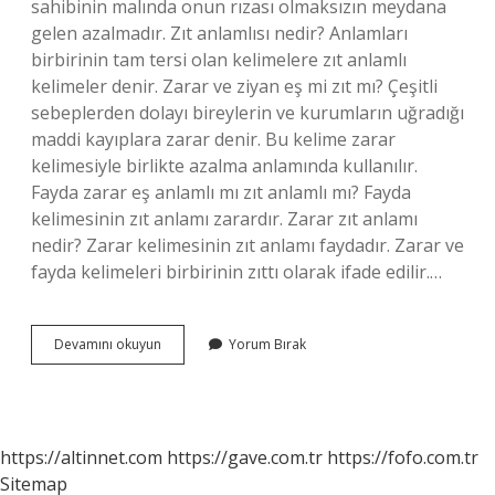
sahibinin malında onun rızası olmaksızın meydana
gelen azalmadır. Zıt anlamlısı nedir? Anlamları
birbirinin tam tersi olan kelimelere zıt anlamlı
kelimeler denir. Zarar ve ziyan eş mi zıt mı? Çeşitli
sebeplerden dolayı bireylerin ve kurumların uğradığı
maddi kayıplara zarar denir. Bu kelime zarar
kelimesiyle birlikte azalma anlamında kullanılır.
Fayda zarar eş anlamlı mı zıt anlamlı mı? Fayda
kelimesinin zıt anlamı zarardır. Zarar zıt anlamı
nedir? Zarar kelimesinin zıt anlamı faydadır. Zarar ve
fayda kelimeleri birbirinin zıttı olarak ifade edilir.…
Zıt
Devamını okuyun
Yorum Bırak
Anlamlısı
Nedir
Zarar
https://altinnet.com
https://gave.com.tr
https://fofo.com.tr
Sitemap