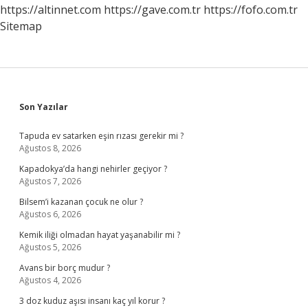
Anlama
https://altinnet.com
https://gave.com.tr
https://fofo.com.tr
Gelir
Sitemap
Sidebar
Son Yazılar
Tapuda ev satarken eşin rızası gerekir mi ?
Ağustos 8, 2026
Kapadokya’da hangi nehirler geçiyor ?
Ağustos 7, 2026
Bilsem’i kazanan çocuk ne olur ?
Ağustos 6, 2026
Kemik iliği olmadan hayat yaşanabilir mi ?
Ağustos 5, 2026
Avans bir borç mudur ?
Ağustos 4, 2026
3 doz kuduz aşısı insanı kaç yıl korur ?