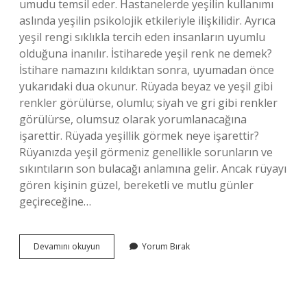
umudu temsil eder. Hastanelerde yeşilin kullanımı
aslında yeşilin psikolojik etkileriyle ilişkilidir. Ayrıca
yeşil rengi sıklıkla tercih eden insanların uyumlu
olduğuna inanılır. İstiharede yeşil renk ne demek?
İstihare namazını kıldıktan sonra, uyumadan önce
yukarıdaki dua okunur. Rüyada beyaz ve yeşil gibi
renkler görülürse, olumlu; siyah ve gri gibi renkler
görülürse, olumsuz olarak yorumlanacağına
işarettir. Rüyada yeşillik görmek neye işarettir?
Rüyanızda yeşil görmeniz genellikle sorunların ve
sıkıntıların son bulacağı anlamına gelir. Ancak rüyayı
gören kişinin güzel, bereketli ve mutlu günler
geçireceğine…
Rüyada
Devamını okuyun
Yorum Bırak
Yeşil
Renk
Görmek
Ne