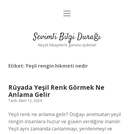
menüyü
Anasayfa
aç
Gizlilik Politikası
Sevimli Bilgi Durağı
Yasal Uyarı
Neşeli hikayelerle gününü aydınlat!
Hakkımızda
Etiket:
Yeşil rengin hikmeti nedir
Rüyada Yeşil Renk Görmek Ne
Anlama Gelir
Tarih: Ekim 12, 2024
Yeşil renk ne anlama gelir? Doğayı anımsatan yeşil
rengin insanlara huzur ve güven verdiğine inanılır.
Yeşil aynı zamanda canlanmayı, yenilenmeyi ve