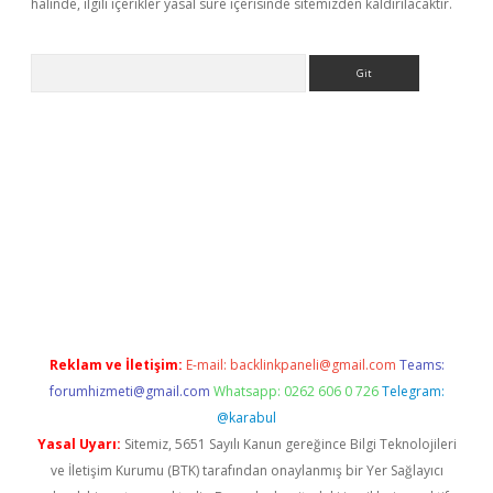
halinde, ilgili içerikler yasal süre içerisinde sitemizden kaldırılacaktır.
Arama
exper.xyz
Reklam ve İletişim:
E-mail:
backlinkpaneli@gmail.com
Teams:
forumhizmeti@gmail.com
Whatsapp: 0262 606 0 726
Telegram:
@karabul
Yasal Uyarı:
Sitemiz, 5651 Sayılı Kanun gereğince Bilgi Teknolojileri
ve İletişim Kurumu (BTK) tarafından onaylanmış bir Yer Sağlayıcı