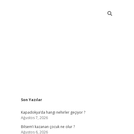
Sidebar
Son Yazılar
betci güncel giriş
betexper.xy
Kapadokya’da hangi nehirler geçiyor ?
Ağustos 7, 2026
Bilsem’i kazanan çocuk ne olur ?
Ağustos 6, 2026