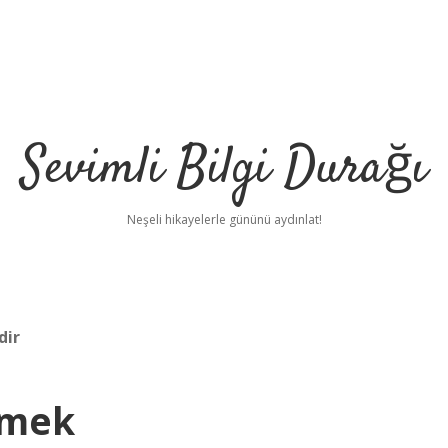
Sevimli Bilgi Durağı
Neşeli hikayelerle gününü aydınlat!
dir
emek