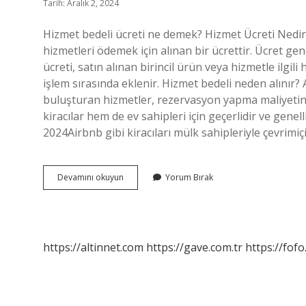
Tarih: Aralık 2, 2024
Hizmet bedeli ücreti ne demek? Hizmet Ücreti Nedir? H
hizmetleri ödemek için alınan bir ücrettir. Ücret gen
ücreti, satın alınan birincil ürün veya hizmetle ilgili
işlem sırasında eklenir. Hizmet bedeli neden alınır? A
buluşturan hizmetler, rezervasyon yapma maliyetini 
kiracılar hem de ev sahipleri için geçerlidir ve gene
2024Airbnb gibi kiracıları mülk sahipleriyle çevrimi
Hizmet
Devamını okuyun
Yorum Bırak
Ücreti
Ne
Demek
https://altinnet.com
https://gave.com.tr
https://fofo