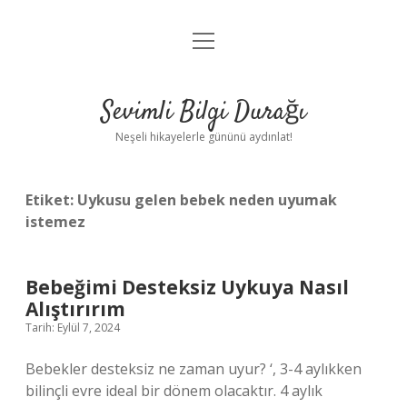
menüyü
Anasayfa
aç
Gizlilik Politikası
Sevimli Bilgi Durağı
Yasal Uyarı
Neşeli hikayelerle gününü aydınlat!
Hakkımızda
Etiket:
Uykusu gelen bebek neden uyumak
istemez
Bebeğimi Desteksiz Uykuya Nasıl
Alıştırırım
Tarih: Eylül 7, 2024
Bebekler desteksiz ne zaman uyur? ‘, 3-4 aylıkken
bilinçli evre ideal bir dönem olacaktır. 4 aylık