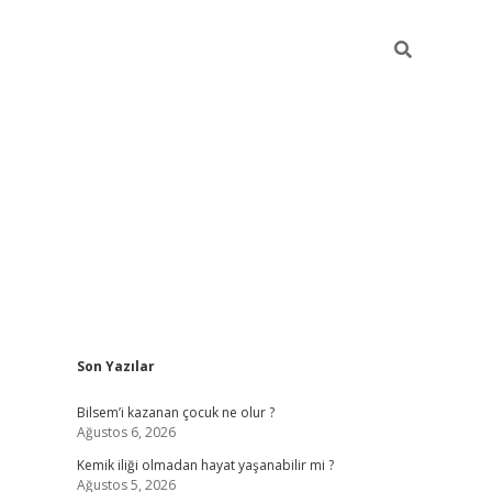
Sidebar
Son Yazılar
betci güncel giriş
betexpe
Bilsem’i kazanan çocuk ne olur ?
Ağustos 6, 2026
Kemik iliği olmadan hayat yaşanabilir mi ?
Ağustos 5, 2026