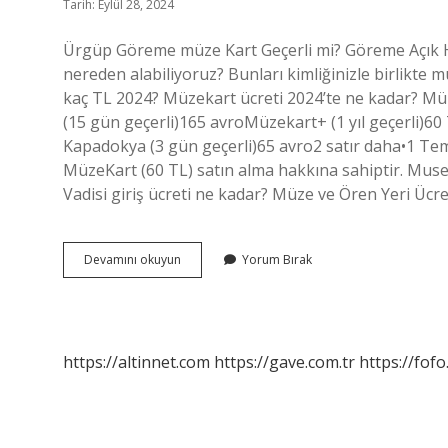
Tarih: Eylül 28, 2024
Ürgüp Göreme müze Kart Geçerli mi? Göreme Açık Hav
nereden alabiliyoruz? Bunları kimliğinizle birlikte 
kaç TL 2024? Müzekart ücreti 2024’te ne kadar? M
(15 gün geçerli)165 avroMüzekart+ (1 yıl geçerli)
Kapadokya (3 gün geçerli)65 avro2 satır daha•1 Te
MüzeKart (60 TL) satın alma hakkına sahiptir. Museu
Vadisi giriş ücreti ne kadar? Müze ve Ören Yeri
Göreme
Devamını okuyun
Yorum Bırak
Müze
Kart
Nereden
Alınır
https://altinnet.com
https://gave.com.tr
https://fofo