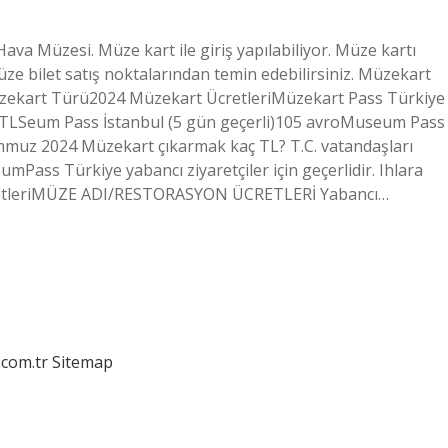
a Müzesi. Müze kart ile giriş yapılabiliyor. Müze kartı
müze bilet satış noktalarından temin edebilirsiniz. Müzekart
üzekart Türü2024 Müzekart ÜcretleriMüzekart Pass Türkiye
60 TLSeum Pass İstanbul (5 gün geçerli)105 avroMuseum Pass
mmuz 2024 Müzekart çıkarmak kaç TL? T.C. vatandaşları
mPass Türkiye yabancı ziyaretçiler için geçerlidir. Ihlara
 ÜcretleriMÜZE ADI/RESTORASYON ÜCRETLERİ Yabancı…
.com.tr
Sitemap