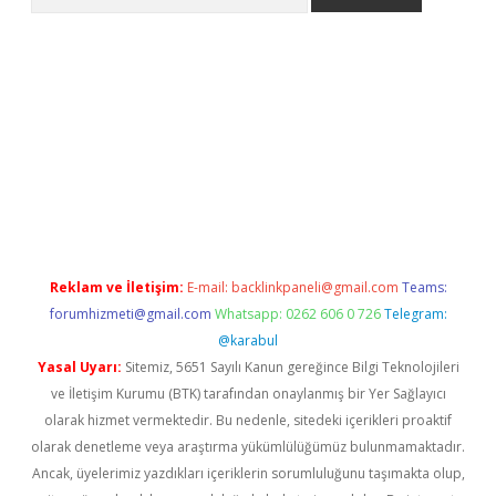
exper.xyz
Reklam ve İletişim:
E-mail:
backlinkpaneli@gmail.com
Teams:
forumhizmeti@gmail.com
Whatsapp: 0262 606 0 726
Telegram:
@karabul
Yasal Uyarı:
Sitemiz, 5651 Sayılı Kanun gereğince Bilgi Teknolojileri
ve İletişim Kurumu (BTK) tarafından onaylanmış bir Yer Sağlayıcı
olarak hizmet vermektedir. Bu nedenle, sitedeki içerikleri proaktif
olarak denetleme veya araştırma yükümlülüğümüz bulunmamaktadır.
Ancak, üyelerimiz yazdıkları içeriklerin sorumluluğunu taşımakta olup,