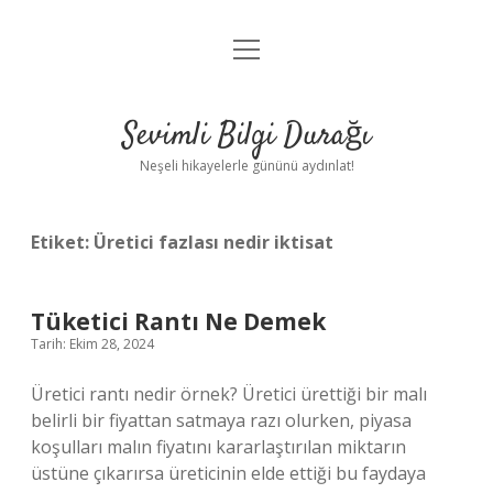
menüyü
Anasayfa
aç
Gizlilik Politikası
Sevimli Bilgi Durağı
Yasal Uyarı
Neşeli hikayelerle gününü aydınlat!
Hakkımızda
Etiket:
Üretici fazlası nedir iktisat
Tüketici Rantı Ne Demek
Tarih: Ekim 28, 2024
Üretici rantı nedir örnek? Üretici ürettiği bir malı
belirli bir fiyattan satmaya razı olurken, piyasa
koşulları malın fiyatını kararlaştırılan miktarın
üstüne çıkarırsa üreticinin elde ettiği bu faydaya