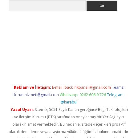
Arama
exper.xyz
Reklam ve İletişim:
E-mail:
backlinkpaneli@gmail.com
Teams:
forumhizmeti@gmail.com
Whatsapp: 0262 606 0 726
Telegram:
@karabul
Yasal Uyarı:
Sitemiz, 5651 Sayılı Kanun gereğince Bilgi Teknolojileri
ve İletişim Kurumu (BTK) tarafından onaylanmış bir Yer Sağlayıcı
olarak hizmet vermektedir. Bu nedenle, sitedeki içerikleri proaktif
olarak denetleme veya araştırma yükümlülüğümüz bulunmamaktadır.