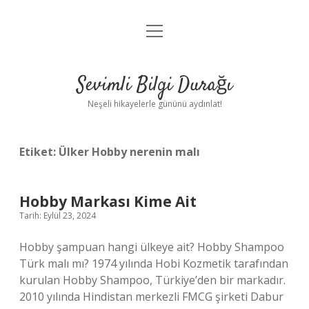
menüyü
Anasayfa
aç
Gizlilik Politikası
Sevimli Bilgi Durağı
Yasal Uyarı
Neşeli hikayelerle gününü aydınlat!
Hakkımızda
Etiket:
Ülker Hobby nerenin malı
Hobby Markası Kime Ait
Tarih: Eylül 23, 2024
Hobby şampuan hangi ülkeye ait? Hobby Shampoo
Türk malı mı? 1974 yılında Hobi Kozmetik tarafından
kurulan Hobby Shampoo, Türkiye’den bir markadır.
2010 yılında Hindistan merkezli FMCG şirketi Dabur