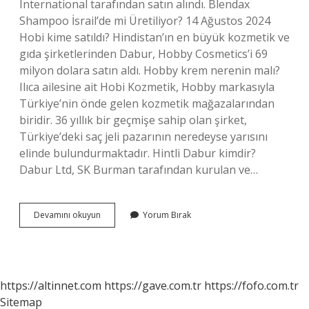
International tarafından satın alındı. Blendax
Shampoo İsrail’de mi Üretiliyor? 14 Ağustos 2024
Hobi kime satıldı? Hindistan’ın en büyük kozmetik ve
gıda şirketlerinden Dabur, Hobby Cosmetics’i 69
milyon dolara satın aldı. Hobby krem nerenin malı?
Ilıca ailesine ait Hobi Kozmetik, Hobby markasıyla
Türkiye’nin önde gelen kozmetik mağazalarından
biridir. 36 yıllık bir geçmişe sahip olan şirket,
Türkiye’deki saç jeli pazarının neredeyse yarısını
elinde bulundurmaktadır. Hintli Dabur kimdir?
Dabur Ltd, SK Burman tarafından kurulan ve…
Hobby
Devamını okuyun
Yorum Bırak
Markası
Kime
Ait
https://altinnet.com
https://gave.com.tr
https://fofo.com.tr
Sitemap