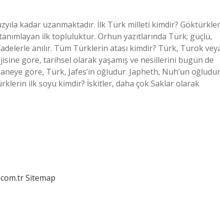
yüzyıla kadar uzanmaktadır. İlk Türk milleti kimdir? Göktürkler
 tanımlayan ilk topluluktur. Orhun yazıtlarında Türk; güçlü,
ifadelerle anılır. Tüm Türklerin atası kimdir? Türk, Turok vey
saneye göre, Türk, Jafes’in oğludur. Japheth, Nuh’un oğludu
klerin ilk soyu kimdir? İskitler, daha çok Saklar olarak
.com.tr
Sitemap