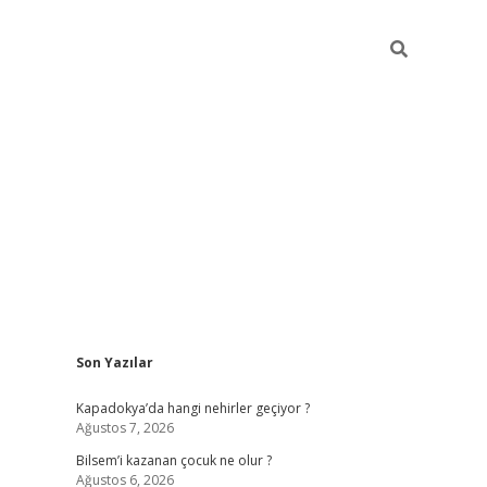
Sidebar
Son Yazılar
betci güncel giriş
betexper.xy
Kapadokya’da hangi nehirler geçiyor ?
Ağustos 7, 2026
Bilsem’i kazanan çocuk ne olur ?
Ağustos 6, 2026