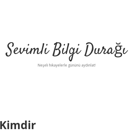
Sevimli Bilgi Durağı
Neşeli hikayelerle gününü aydınlat!
 Kimdir