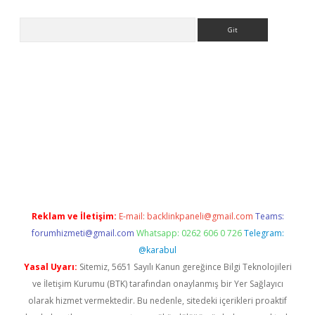
Arama
exper.xyz
Reklam ve İletişim:
E-mail:
backlinkpaneli@gmail.com
Teams:
forumhizmeti@gmail.com
Whatsapp: 0262 606 0 726
Telegram:
@karabul
Yasal Uyarı:
Sitemiz, 5651 Sayılı Kanun gereğince Bilgi Teknolojileri
ve İletişim Kurumu (BTK) tarafından onaylanmış bir Yer Sağlayıcı
olarak hizmet vermektedir. Bu nedenle, sitedeki içerikleri proaktif