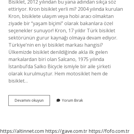
Bisiklet, 2012 yılından bu yana adından sıkça söz
ettiriyor. Kron bisiklet yerli mi? 2004 yılında kurulan
Kron, bisiklete ulaşım veya hobi aracı olmaktan
ziyade bir “yaşam biçimi” olarak bakanlara özel
seçenekler sunuyor! Kron, 17 yıldır Türk bisiklet
sektörünün gurur kaynağı olmaya devam ediyor.
Türkiye’nin en iyi bisiklet markası hangisi?
Ülkemizde bisiklet denildiğinde akla ilk gelen
markalardan biri olan Salcano, 1975 yılında
İstanbul’da Salko Bicycle ismiyle bir aile şirketi
olarak kurulmuştur. Hem motosiklet hem de
bisiklet…
Ümit
Devamını okuyun
Yorum Bırak
Bisiklet
Yerli
Mi
https://altinnet.com
https://gave.com.tr
https://fofo.com.tr