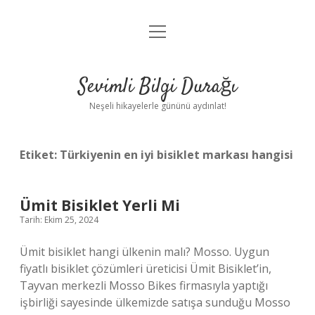
menüyü
Anasayfa
aç
Gizlilik Politikası
Sevimli Bilgi Durağı
Yasal Uyarı
Neşeli hikayelerle gününü aydınlat!
Hakkımızda
Etiket:
Türkiyenin en iyi bisiklet markası hangisi
Ümit Bisiklet Yerli Mi
Tarih: Ekim 25, 2024
Ümit bisiklet hangi ülkenin malı? Mosso. Uygun
fiyatlı bisiklet çözümleri üreticisi Ümit Bisiklet’in,
Tayvan merkezli Mosso Bikes firmasıyla yaptığı
işbirliği sayesinde ülkemizde satışa sunduğu Mosso