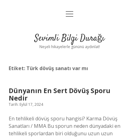
menüyü
Anasayfa
aç
Gizlilik Politikası
Sevimli Bilgi Durağı
Yasal Uyarı
Neşeli hikayelerle gününü aydınlat!
Hakkımızda
Etiket:
Türk dövüş sanatı var mı
Dünyanın En Sert Dövüş Sporu
Nedir
Tarih: Eylül 17, 2024
En tehlikeli dövüş sporu hangisi? Karma Dövüş
Sanatları / MMA Bu sporun neden dünyadaki en
tehlikeli sporlardan biri olduğunu uzun uzun