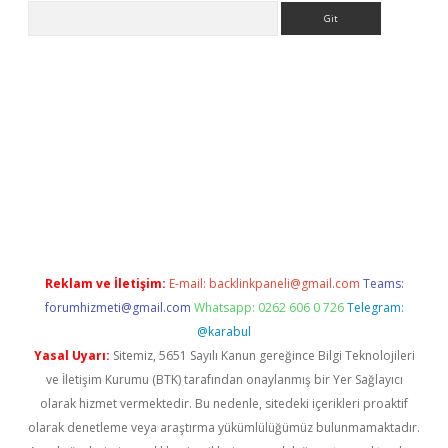
Arama
exper.xyz
Reklam ve İletişim:
E-mail:
backlinkpaneli@gmail.com
Teams:
forumhizmeti@gmail.com
Whatsapp: 0262 606 0 726
Telegram:
@karabul
Yasal Uyarı:
Sitemiz, 5651 Sayılı Kanun gereğince Bilgi Teknolojileri
ve İletişim Kurumu (BTK) tarafından onaylanmış bir Yer Sağlayıcı
olarak hizmet vermektedir. Bu nedenle, sitedeki içerikleri proaktif
olarak denetleme veya araştırma yükümlülüğümüz bulunmamaktadır.