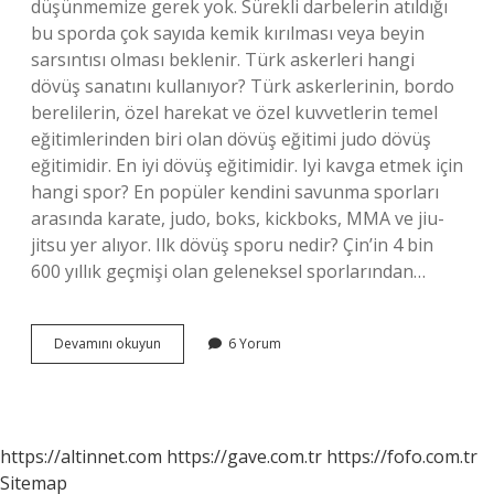
düşünmemize gerek yok. Sürekli darbelerin atıldığı
bu sporda çok sayıda kemik kırılması veya beyin
sarsıntısı olması beklenir. Türk askerleri hangi
dövüş sanatını kullanıyor? Türk askerlerinin, bordo
berelilerin, özel harekat ve özel kuvvetlerin temel
eğitimlerinden biri olan dövüş eğitimi judo dövüş
eğitimidir. En iyi dövüş eğitimidir. Iyi kavga etmek için
hangi spor? En popüler kendini savunma sporları
arasında karate, judo, boks, kickboks, MMA ve jiu-
jitsu yer alıyor. Ilk dövüş sporu nedir? Çin’in 4 bin
600 yıllık geçmişi olan geleneksel sporlarından…
Dünyanın
Devamını okuyun
6 Yorum
En
Sert
Dövüş
Sporu
Nedir
https://altinnet.com
https://gave.com.tr
https://fofo.com.tr
Sitemap