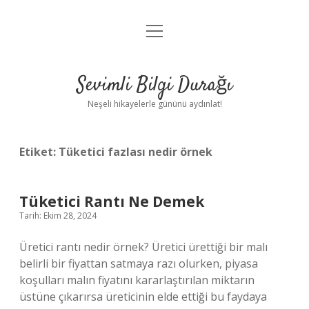
menüyü
Anasayfa
aç
Gizlilik Politikası
Sevimli Bilgi Durağı
Yasal Uyarı
Neşeli hikayelerle gününü aydınlat!
Hakkımızda
Etiket:
Tüketici fazlası nedir örnek
Tüketici Rantı Ne Demek
Tarih: Ekim 28, 2024
Üretici rantı nedir örnek? Üretici ürettiği bir malı
belirli bir fiyattan satmaya razı olurken, piyasa
koşulları malın fiyatını kararlaştırılan miktarın
üstüne çıkarırsa üreticinin elde ettiği bu faydaya