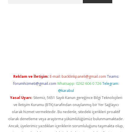
exper.xyz
Reklam ve İletişim:
E-mail:
backlinkpaneli@gmail.com
Teams:
forumhizmeti@gmail.com
Whatsapp: 0262 606 0 726
Telegram:
@karabul
Yasal Uyarı:
Sitemiz, 5651 Sayılı Kanun gereğince Bilgi Teknolojileri
ve İletişim Kurumu (BTK) tarafından onaylanmış bir Yer Sağlayıcı
olarak hizmet vermektedir. Bu nedenle, sitedeki içerikleri proaktif
olarak denetleme veya araştırma yükümlülüğümüz bulunmamaktadır.
Ancak, üyelerimiz yazdıkları içeriklerin sorumluluğunu taşımakta olup,