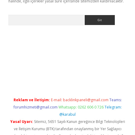
halinde, ilgili içerikler yasal süre içerisinde sitemizden kaldırılacaktır.
Arama
exper.xyz
Reklam ve İletişim:
E-mail:
backlinkpaneli@gmail.com
Teams:
forumhizmeti@gmail.com
Whatsapp: 0262 606 0 726
Telegram:
@karabul
Yasal Uyarı:
Sitemiz, 5651 Sayılı Kanun gereğince Bilgi Teknolojileri
ve İletişim Kurumu (BTK) tarafından onaylanmış bir Yer Sağlayıcı