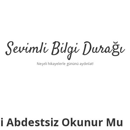
Sevimli Bilgi Durağı
Neşeli hikayelerle gününü aydınlat!
ri Abdestsiz Okunur Mu