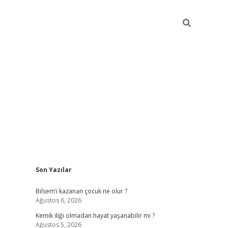
Sidebar
Son Yazılar
betci güncel giriş
betexper.xyz
Bilsem’i kazanan çocuk ne olur ?
Ağustos 6, 2026
Kemik iliği olmadan hayat yaşanabilir mi ?
Ağustos 5, 2026