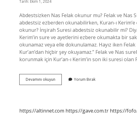
Tarih: Ekim 1, 2024
Abdestsizken Nas Felak okunur mu? Felak ve Nas Sur
abdestsiz ezberden okunabilirken, Kuran-ı Kerim’e
okunur? İnşirah Suresi abdestsiz okunabilir mi? Diya
Kerim’in sure ve ayetlerini ezbere okumakta bir sak
okunamaz veya elle dokunulamaz. Hayız iken Felak 
Kur’an’dan hiçbir şey okuyamaz.” Felak ve Nas sur
korunmak için Kur’an-ı Kerim’in son iki suresi olan
Felak
Devamını okuyun
Yorum Bırak
Ve
Nas
Sureleri
Abdestsiz
Okunur
https://altinnet.com
https://gave.com.tr
https://fofo
Mu