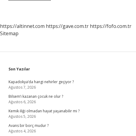
Sağlık
Sigortası
Ilaçları
Karşılar
Mı
https://altinnet.com
https://gave.com.tr
https://fofo.com.tr
Sitemap
Sidebar
Son Yazılar
Kapadokya’da hangi nehirler geçiyor ?
Ağustos 7, 2026
Bilsem’i kazanan çocuk ne olur ?
Ağustos 6, 2026
Kemik iliği olmadan hayat yaşanabilir mi ?
Ağustos 5, 2026
Avans bir borç mudur ?
Ağustos 4, 2026