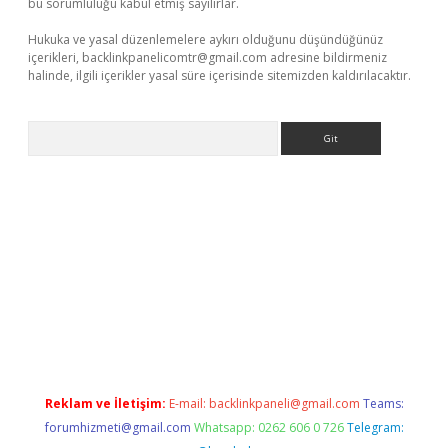
bu sorumluluğu kabul etmiş sayılırlar.
Hukuka ve yasal düzenlemelere aykırı olduğunu düşündüğünüz
içerikleri,
backlinkpanelicomtr@gmail.com
adresine bildirmeniz
halinde, ilgili içerikler yasal süre içerisinde sitemizden kaldırılacaktır.
Arama
exper.xyz
Reklam ve İletişim:
E-mail:
backlinkpaneli@gmail.com
Teams:
forumhizmeti@gmail.com
Whatsapp: 0262 606 0 726
Telegram: