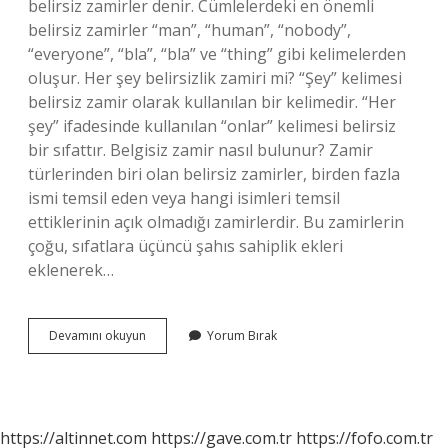
belirsiz zamirler denir. Cümlelerdeki en önemli
belirsiz zamirler “man”, “human”, “nobody”,
“everyone”, “bla”, “bla” ve “thing” gibi kelimelerden
oluşur. Her şey belirsizlik zamiri mi? “Şey” kelimesi
belirsiz zamir olarak kullanılan bir kelimedir. “Her
şey” ifadesinde kullanılan “onlar” kelimesi belirsiz
bir sıfattır. Belgisiz zamir nasıl bulunur? Zamir
türlerinden biri olan belirsiz zamirler, birden fazla
ismi temsil eden veya hangi isimleri temsil
ettiklerinin açık olmadığı zamirlerdir. Bu zamirlerin
çoğu, sıfatlara üçüncü şahıs sahiplik ekleri
eklenerek…
Belirsizlik
Devamını okuyun
Yorum Bırak
Zamiri
Nelerdir
https://altinnet.com
https://gave.com.tr
https://fofo.com.tr