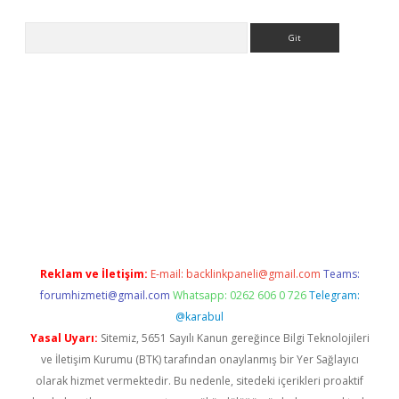
Arama
iş
betexper.xyz
Reklam ve İletişim:
E-mail:
backlinkpaneli@gmail.com
Teams:
forumhizmeti@gmail.com
Whatsapp: 0262 606 0 726
Telegram:
@karabul
Yasal Uyarı:
Sitemiz, 5651 Sayılı Kanun gereğince Bilgi Teknolojileri
ve İletişim Kurumu (BTK) tarafından onaylanmış bir Yer Sağlayıcı
olarak hizmet vermektedir. Bu nedenle, sitedeki içerikleri proaktif