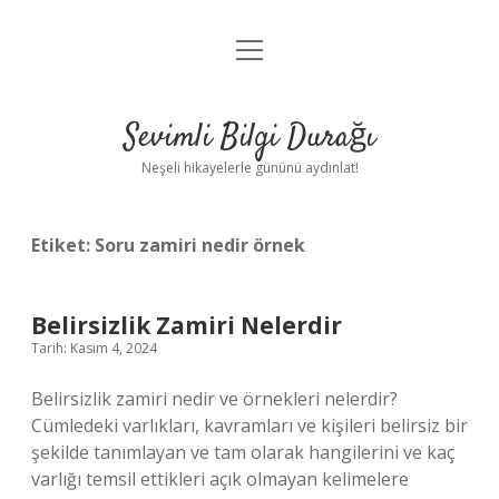
menüyü
Anasayfa
aç
Gizlilik Politikası
Sevimli Bilgi Durağı
Yasal Uyarı
Neşeli hikayelerle gününü aydınlat!
Hakkımızda
Etiket:
Soru zamiri nedir örnek
Belirsizlik Zamiri Nelerdir
Tarih: Kasım 4, 2024
Belirsizlik zamiri nedir ve örnekleri nelerdir?
Cümledeki varlıkları, kavramları ve kişileri belirsiz bir
şekilde tanımlayan ve tam olarak hangilerini ve kaç
varlığı temsil ettikleri açık olmayan kelimelere