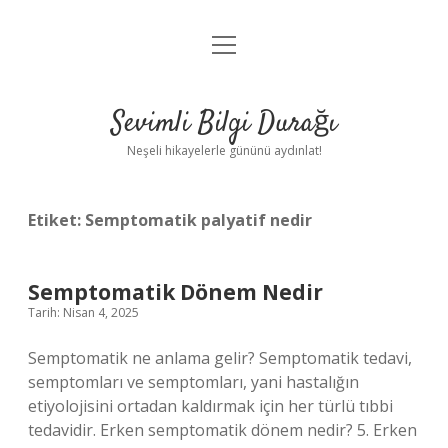
menüyü
Anasayfa
aç
Gizlilik Politikası
Sevimli Bilgi Durağı
Yasal Uyarı
Neşeli hikayelerle gününü aydınlat!
Hakkımızda
Etiket:
Semptomatik palyatif nedir
Semptomatik Dönem Nedir
Tarih: Nisan 4, 2025
Semptomatik ne anlama gelir? Semptomatik tedavi,
semptomları ve semptomları, yani hastalığın
etiyolojisini ortadan kaldırmak için her türlü tıbbi
tedavidir. Erken semptomatik dönem nedir? 5. Erken