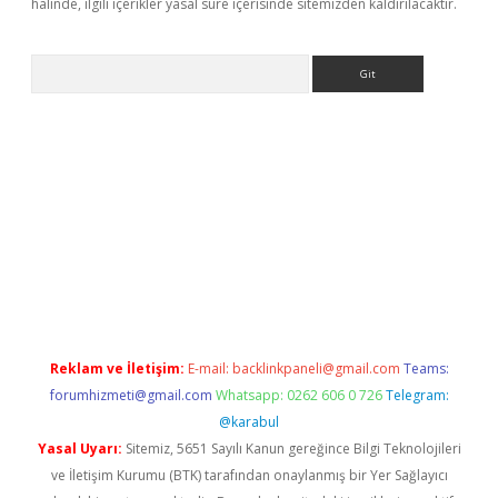
halinde, ilgili içerikler yasal süre içerisinde sitemizden kaldırılacaktır.
Arama
yz
Reklam ve İletişim:
E-mail:
backlinkpaneli@gmail.com
Teams:
forumhizmeti@gmail.com
Whatsapp: 0262 606 0 726
Telegram:
@karabul
Yasal Uyarı:
Sitemiz, 5651 Sayılı Kanun gereğince Bilgi Teknolojileri
ve İletişim Kurumu (BTK) tarafından onaylanmış bir Yer Sağlayıcı