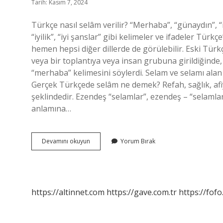
Tarih: Kasım 7, 2024
Türkçe nasıl selâm verilir? “Merhaba”, “günaydın”, “i
“iyilik”, “iyi şanslar” gibi kelimeler ve ifadeler Tür
hemen hepsi diğer dillerde de görülebilir. Eski Türkçe
veya bir toplantıya veya insan grubuna girildiğinde
“merhaba” kelimesini söylerdi. Selam ve selamı alan
Gerçek Türkçede selâm ne demek? Refah, sağlık, afiyet
şeklindedir. Ezendeş “selamlar”, ezendeş – “selamlar
anlamına…
Türkçede
Devamını okuyun
Yorum Bırak
Selam
Nasıl
Denir
https://altinnet.com
https://gave.com.tr
https://fofo