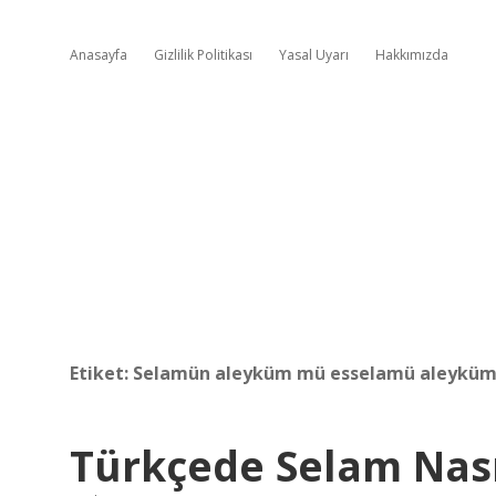
Anasayfa
Gizlilik Politikası
Yasal Uyarı
Hakkımızda
Etiket:
Selamün aleyküm mü esselamü aleykü
Türkçede Selam Nası