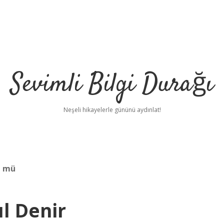
Sevimli Bilgi Durağı
Neşeli hikayelerle gününü aydınlat!
m mü
l Denir