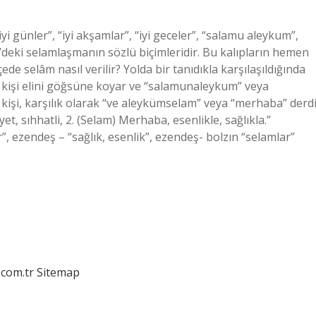
yi günler”, “iyi akşamlar”, “iyi geceler”, “salamu aleykum”,
kçe’deki selamlaşmanın sözlü biçimleridir. Bu kalıpların hemen
de selâm nasıl verilir? Yolda bir tanıdıkla karşılaşıldığında
, kişi elini göğsüne koyar ve “salamunaleykum” veya
 kişi, karşılık olarak “ve aleykümselam” veya “merhaba” derdi
, sıhhatli, 2. (Selam) Merhaba, esenlikle, sağlıkla.”
”, ezendeş – “sağlık, esenlik”, ezendeş- bolzın “selamlar”
.com.tr
Sitemap