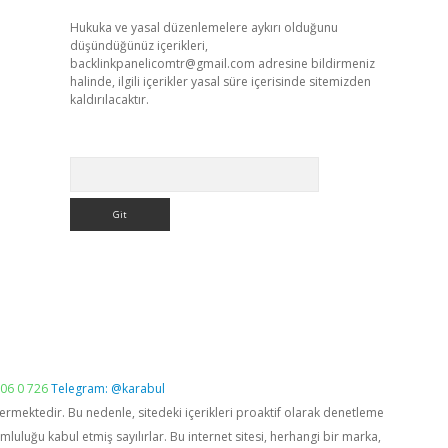
Hukuka ve yasal düzenlemelere aykırı olduğunu
düşündüğünüz içerikleri,
backlinkpanelicomtr@gmail.com
adresine bildirmeniz
halinde, ilgili içerikler yasal süre içerisinde sitemizden
kaldırılacaktır.
Arama
06 0 726
Telegram: @karabul
vermektedir. Bu nedenle, sitedeki içerikleri proaktif olarak denetleme
luğu kabul etmiş sayılırlar. Bu internet sitesi, herhangi bir marka,