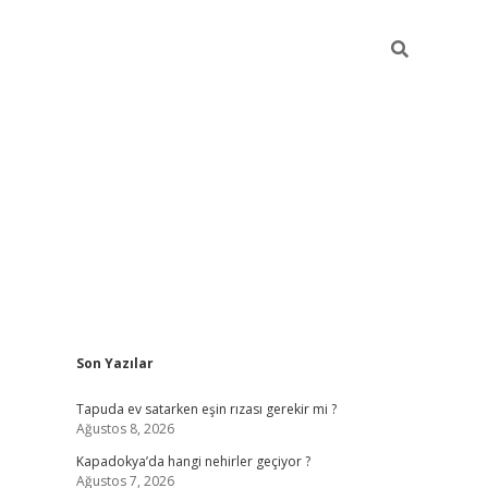
Sidebar
Son Yazılar
betci güncel giriş
betexper.xy
Tapuda ev satarken eşin rızası gerekir mi ?
Ağustos 8, 2026
Kapadokya’da hangi nehirler geçiyor ?
Ağustos 7, 2026