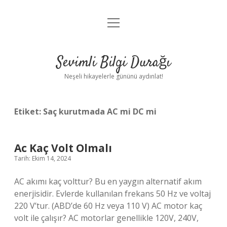
menüyü
Anasayfa
aç
Gizlilik Politikası
Sevimli Bilgi Durağı
Yasal Uyarı
Neşeli hikayelerle gününü aydınlat!
Hakkımızda
Etiket:
Saç kurutmada AC mi DC mi
Ac Kaç Volt Olmalı
Tarih: Ekim 14, 2024
AC akımı kaç volttur? Bu en yaygın alternatif akım
enerjisidir. Evlerde kullanılan frekans 50 Hz ve voltaj
220 V’tur. (ABD’de 60 Hz veya 110 V) AC motor kaç
volt ile çalışır? AC motorlar genellikle 120V, 240V,