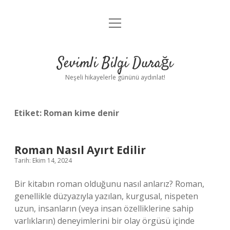
menüyü
Anasayfa
aç
Gizlilik Politikası
Sevimli Bilgi Durağı
Yasal Uyarı
Neşeli hikayelerle gününü aydınlat!
Hakkımızda
Etiket:
Roman kime denir
Roman Nasıl Ayırt Edilir
Tarih: Ekim 14, 2024
Bir kitabın roman olduğunu nasıl anlarız? Roman,
genellikle düzyazıyla yazılan, kurgusal, nispeten
uzun, insanların (veya insan özelliklerine sahip
varlıkların) deneyimlerini bir olay örgüsü içinde