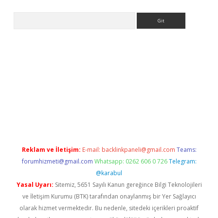
Arama
exper.xyz
Reklam ve İletişim:
E-mail:
backlinkpaneli@gmail.com
Teams:
forumhizmeti@gmail.com
Whatsapp: 0262 606 0 726
Telegram:
@karabul
Yasal Uyarı:
Sitemiz, 5651 Sayılı Kanun gereğince Bilgi Teknolojileri
ve İletişim Kurumu (BTK) tarafından onaylanmış bir Yer Sağlayıcı
olarak hizmet vermektedir. Bu nedenle, sitedeki içerikleri proaktif