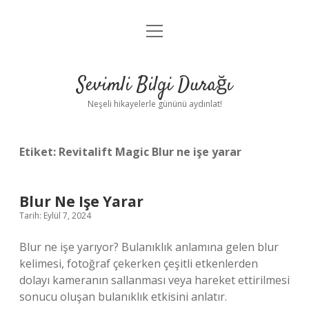
menüyü
Anasayfa
aç
Gizlilik Politikası
Sevimli Bilgi Durağı
Yasal Uyarı
Neşeli hikayelerle gününü aydınlat!
Hakkımızda
Etiket:
Revitalift Magic Blur ne işe yarar
Blur Ne Işe Yarar
Tarih: Eylül 7, 2024
Blur ne işe yarıyor? Bulanıklık anlamına gelen blur
kelimesi, fotoğraf çekerken çeşitli etkenlerden
dolayı kameranın sallanması veya hareket ettirilmesi
sonucu oluşan bulanıklık etkisini anlatır.