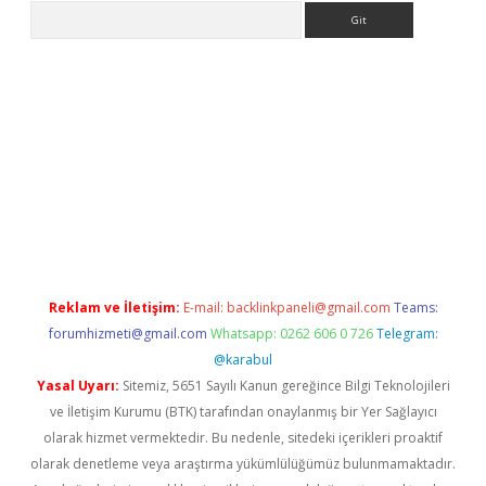
Arama
exper.xyz
Reklam ve İletişim:
E-mail:
backlinkpaneli@gmail.com
Teams:
forumhizmeti@gmail.com
Whatsapp: 0262 606 0 726
Telegram:
@karabul
Yasal Uyarı:
Sitemiz, 5651 Sayılı Kanun gereğince Bilgi Teknolojileri
ve İletişim Kurumu (BTK) tarafından onaylanmış bir Yer Sağlayıcı
olarak hizmet vermektedir. Bu nedenle, sitedeki içerikleri proaktif
olarak denetleme veya araştırma yükümlülüğümüz bulunmamaktadır.