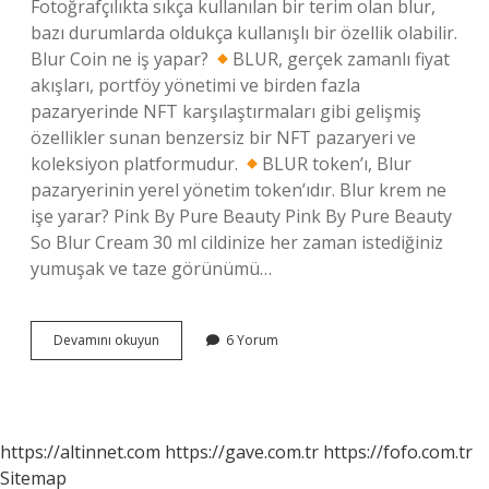
Fotoğrafçılıkta sıkça kullanılan bir terim olan blur,
bazı durumlarda oldukça kullanışlı bir özellik olabilir.
Blur Coin ne iş yapar?
BLUR, gerçek zamanlı fiyat
akışları, portföy yönetimi ve birden fazla
pazaryerinde NFT karşılaştırmaları gibi gelişmiş
özellikler sunan benzersiz bir NFT pazaryeri ve
koleksiyon platformudur.
BLUR token’ı, Blur
pazaryerinin yerel yönetim token’ıdır. Blur krem ne
işe yarar? Pink By Pure Beauty Pink By Pure Beauty
So Blur Cream 30 ml cildinize her zaman istediğiniz
yumuşak ve taze görünümü…
Blur
Devamını okuyun
6 Yorum
Ne
Işe
Yarar
https://altinnet.com
https://gave.com.tr
https://fofo.com.tr
Sitemap