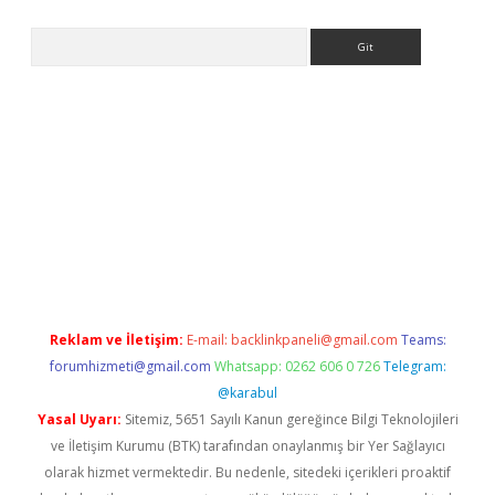
Arama
exper.xyz
Reklam ve İletişim:
E-mail:
backlinkpaneli@gmail.com
Teams:
forumhizmeti@gmail.com
Whatsapp: 0262 606 0 726
Telegram:
@karabul
Yasal Uyarı:
Sitemiz, 5651 Sayılı Kanun gereğince Bilgi Teknolojileri
ve İletişim Kurumu (BTK) tarafından onaylanmış bir Yer Sağlayıcı
olarak hizmet vermektedir. Bu nedenle, sitedeki içerikleri proaktif