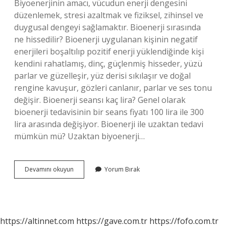
Biyoenerjinin amacı, vücudun enerji dengesini
düzenlemek, stresi azaltmak ve fiziksel, zihinsel ve
duygusal dengeyi sağlamaktır. Bioenerji sırasında
ne hissedilir? Bioenerji uygulanan kişinin negatif
enerjileri boşaltılıp pozitif enerji yüklendiğinde kişi
kendini rahatlamış, dinç, güçlenmiş hisseder, yüzü
parlar ve güzelleşir, yüz derisi sıkılaşır ve doğal
rengine kavuşur, gözleri canlanır, parlar ve ses tonu
değişir. Bioenerji seansı kaç lira? Genel olarak
bioenerji tedavisinin bir seans fiyatı 100 lira ile 300
lira arasında değişiyor. Bioenerji ile uzaktan tedavi
mümkün mü? Uzaktan biyoenerji…
Bioenerji
Devamını okuyun
Yorum Bırak
Işe
Yarar
Mı
https://altinnet.com
https://gave.com.tr
https://fofo.com.tr