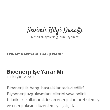
menüyü
Anasayfa
aç
Gizlilik Politikası
Sevimli Bilgi Durağı
Yasal Uyarı
Neşeli hikayelerle gününü aydınlat!
Hakkımızda
Etiket:
Rahmani enerji Nedir
Bioenerji Işe Yarar Mı
Tarih: Eylül 12, 2024
Bioenerji ile hangi hastalıklar tedavi edilir?
Biyoenerji uygulayıcıları, ellerini veya belirli
teknikleri kullanarak insan enerji alanını etkilemeye
ve enerji akışını düzenlemeye çalışırlar.