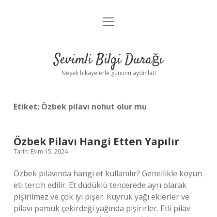
menüyü
Anasayfa
aç
Gizlilik Politikası
Sevimli Bilgi Durağı
Yasal Uyarı
Neşeli hikayelerle gününü aydınlat!
Hakkımızda
Etiket:
Özbek pilavı nohut olur mu
Özbek Pilavı Hangi Etten Yapılır
Tarih: Ekim 15, 2024
Özbek pilavında hangi et kullanılır? Genellikle koyun
eti tercih edilir. Et düdüklü tencerede ayrı olarak
pişirilmez ve çok iyi pişer. Kuyruk yağı eklerler ve
pilavı pamuk çekirdeği yağında pişirirler. Etli pilav