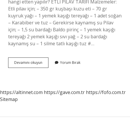
hangi etten yapılır? ETLİ PİLAV TARİFİ Malzemeler:
Etli pilav için; – 350 gr kuşbaşı kuzu eti – 70 gr
kuyruk yağı – 1 yemek kaşığı tereyağı – 1 adet soğan
– Karabiber ve tuz – Gerekirse kaynamış su Pilav
için; – 1,5 su bardağı Baldo pirinç – 1 yemek kaşığı
tereyağı 2 yemek kaşığı sıvı yağ – 2 su bardağı
kaynamış su – 1 silme tatlı kaşığı tuz #…
Özbek
Devamını okuyun
Yorum Bırak
Pilavı
Hangi
Etten
Yapılır
https://altinnet.com
https://gave.com.tr
https://fofo.com.tr
Sitemap