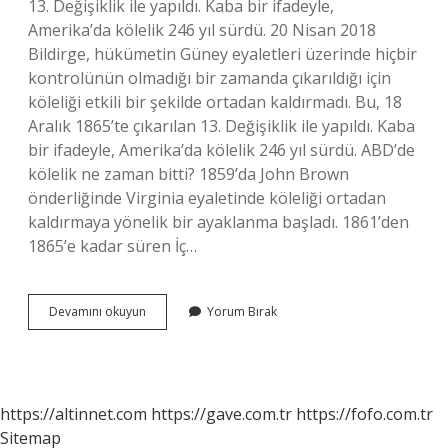
13. Değişiklik ile yapıldı. Kaba bir ifadeyle,
Amerika’da kölelik 246 yıl sürdü. 20 Nisan 2018
Bildirge, hükümetin Güney eyaletleri üzerinde hiçbir
kontrolünün olmadığı bir zamanda çıkarıldığı için
köleliği etkili bir şekilde ortadan kaldırmadı. Bu, 18
Aralık 1865’te çıkarılan 13. Değişiklik ile yapıldı. Kaba
bir ifadeyle, Amerika’da kölelik 246 yıl sürdü. ABD’de
kölelik ne zaman bitti? 1859’da John Brown
önderliğinde Virginia eyaletinde köleliği ortadan
kaldırmaya yönelik bir ayaklanma başladı. 1861’den
1865’e kadar süren İç…
Kölelik
Devamını okuyun
Yorum Bırak
Kaç
Yıl
Sürdü
https://altinnet.com
https://gave.com.tr
https://fofo.com.tr
Sitemap