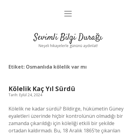
menüyü
Anasayfa
aç
Gizlilik Politikası
Sevimli Bilgi Durağı
Yasal Uyarı
Neşeli hikayelerle gününü aydınlat!
Hakkımızda
Etiket:
Osmanlıda kölelik var mı
Kölelik Kaç Yıl Sürdü
Tarih: Eylül 24, 2024
Kölelik ne kadar sürdü? Bildirge, hükümetin Güney
eyaletleri üzerinde hiçbir kontrolünün olmadığı bir
zamanda çıkarıldığı için köleliği etkili bir şekilde
ortadan kaldırmadı. Bu, 18 Aralık 1865’te çıkarılan