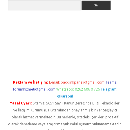
Arama
exper.xyz
Reklam ve İletişim:
E-mail:
backlinkpaneli@gmail.com
Teams:
forumhizmeti@gmail.com
Whatsapp: 0262 606 0 726
Telegram:
@karabul
Yasal Uyarı:
Sitemiz, 5651 Sayılı Kanun gereğince Bilgi Teknolojileri
ve İletişim Kurumu (BTK) tarafından onaylanmış bir Yer Sağlayıcı
olarak hizmet vermektedir. Bu nedenle, sitedeki içerikleri proaktif
olarak denetleme veya araştırma yükümlülüğümüz bulunmamaktadır.